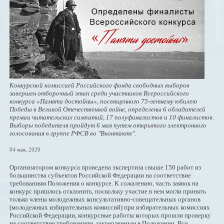
Конкурсной комиссией Российского фонда свободных выборов
завершен отборочный этап среди участников Всероссийского
конкурса «Памяти достойны», посвященного 75-летнему юбилею
Победы в Великой Отечественной войне, определены 6 обладателей
премии читательских симпатий, 17 полуфиналистов и 10 финалистов.
Выборы победителя пройдут 6 мая путем открытого электронного
голосования в группе РФСВ во "Вконтакте".
04 мая, 2020
Организатором конкурса проведена экспертиза свыше 150 работ из
большинства субъектов Российской Федерации на соответствие
требованиям Положения о конкурсе. К сожалению, часть заявок на
конкурс пришлось отклонить, поскольку участие в нем могли принять
только члены молодежных консультативно-совещательных органов
(молодежных избирательных комиссий) при избирательных комиссиях
Российской Федерации, конкурсные работы которых прошли проверку
на соответствие требованиям, закрепленным в Положении. Все