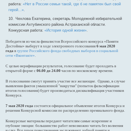
работа:
«Нет в России семьи такой, где б не памятен был свой
герой...»
.
Чехлова Екатерина, секретарь Молодежной избирательной
комиссии Ахтубинского района Астраханской области.
Конкурсная работа:
«История одной жизни»
.
Победителя из числа финалистов Всероссийского конкурса «Памяти
Достойны» выберут в ходе электронного голосования
6 мая 2020
года
в
группе Российского фонда свободных выборов в социальной
сети «Вконтакте»
.
С целью верификации результатов, голосование будет проходить в
открытой форме с
06.00 до 24.00
часов по московскому времени.
В голосовании смогут принять участие все желающие. Однако, в случае
выявления фактов умышленной "накрутки" (попыток фальсификации
итогов голосования) будет производиться дисквалификация участников
Конкурса.
7 мая 2020 года
состоится официальное объявление итогов Конкурса и
решения Конкурсной комиссии по распределению премиального фонда.
Конкурсные материалы передают читателям самые искренние и
глубокие эмоции: большинство работ невозможно читать без волнения
и слез. Все герои повествования заслуживают доброй памяти и