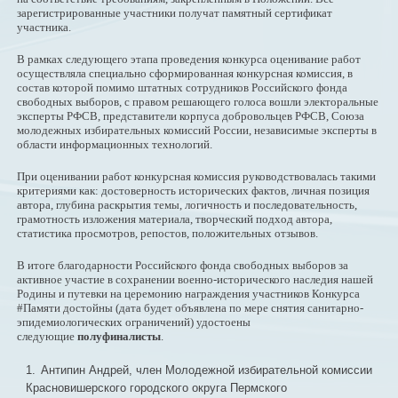
зарегистрированные участники получат памятный сертификат
участника.
В рамках следующего этапа проведения конкурса оценивание работ
осуществляла специально сформированная конкурсная комиссия, в
состав которой помимо штатных сотрудников Российского фонда
свободных выборов, с правом решающего голоса вошли электоральные
эксперты РФСВ, представители корпуса добровольцев РФСВ, Союза
молодежных избирательных комиссий России, независимые эксперты в
области информационных технологий.
При оценивании работ конкурсная комиссия руководствовалась такими
критериями как: достоверность исторических фактов, личная позиция
автора, глубина раскрытия темы, логичность и последовательность,
грамотность изложения материала, творческий подход автора,
статистика просмотров, репостов, положительных отзывов.
В итоге благодарности Российского фонда свободных выборов за
активное участие в сохранении военно-исторического наследия нашей
Родины и путевки на церемонию награждения участников Конкурса
#Памяти достойны (дата будет объявлена по мере снятия санитарно-
эпидемиологических ограничений) удостоены
следующие
полуфиналисты
.
Антипин Андрей, член Молодежной избирательной комиссии
Красновишерского городского округа Пермского