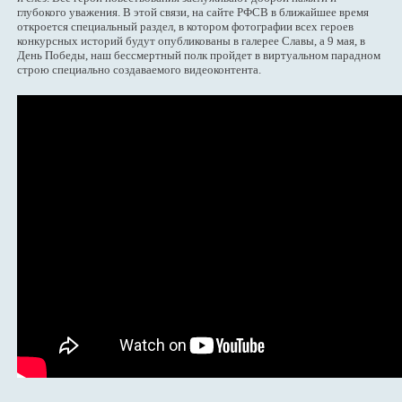
глубокого уважения. В этой связи, на сайте РФСВ в ближайшее время
откроется специальный раздел, в котором фотографии всех героев
конкурсных историй будут опубликованы в галерее Славы, а 9 мая, в
День Победы, наш бессмертный полк пройдет в виртуальном парадном
строю специально создаваемого видеоконтента.