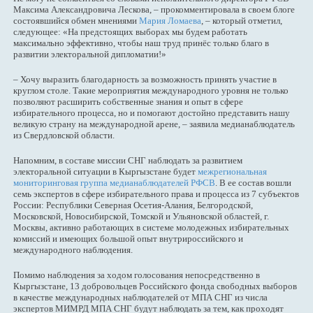
Максима Александровича Лескова, – прокомментировала в своем блоге
состоявшийся обмен мнениями
Мария Ломаева
, – который отметил,
следующее: «На предстоящих выборах мы будем работать
максимально эффективно, чтобы наш труд принёс только благо в
развитии электоральной дипломатии!»
– Хочу выразить благодарность за возможность принять участие в
круглом столе. Такие мероприятия международного уровня не только
позволяют расширить собственные знания и опыт в сфере
избирательного процесса, но и помогают достойно представить нашу
великую страну на международной арене, – заявила медианаблюдатель
из Свердловской области.
Напомним, в составе миссии СНГ наблюдать за развитием
электоральной ситуации в Кыргызстане будет
межрегиональная
мониторинговая группа медианаблюдателей РФСВ
. В ее состав вошли
семь экспертов в сфере избирательного права и процесса из 7 субъектов
России: Республики Северная Осетия-Алания, Белгородской,
Московской, Новосибирской, Томской и Ульяновской областей, г.
Москвы, активно работающих в системе молодежных избирательных
комиссий и имеющих большой опыт внутрироссийского и
международного наблюдения.
Помимо наблюдения за ходом голосования непосредственно в
Кыргызстане, 13 добровольцев Российского фонда свободных выборов
в качестве международных наблюдателей от МПА СНГ из числа
экспертов МИМРД МПА СНГ будут наблюдать за тем, как проходят