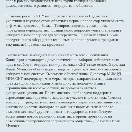
прав и равных возможностей всех групп граждан в условиях
демократического развития государства и общества.
От имени ректора КНУ им. Ж. Баласагына Каната Садыкова к
участникам круглого стола обратился первый проректор университета,
д. ф.-м. н., профессор Бекжан Темиров, подчеркнув важность
проведения мероприятия, посвященного вопросам участия граждан в
избирательном процессе для университета. Он пожелал участникам
продуктивного обсуждения ключевых вопросов участия граждан в
текущих избирательных процессах.
Соответствие законодательной базы Кыргызской Республики
Конвенции о стандартах демократических выборов, избирательных
прав и свобод в государствах – участниках СНГ стало основой доклада
Ивана Мушкета «Реализация стандартов демократических выборов в
избирательной системе Кыргызской Республики». Директор МИМРД
МПА СНГ подчеркнул, что меры, которые направлены на реализацию
прав женщин, национальных меньшинств, молодежи и лиц с
ограниченными возможностями, не должны считаться
дискриминационными. По его мнению, необходимо поддержать
стремление законодательно закрепить участие в политической жизни
всех групп граждан, в частности молодежи через использование квот.
«Активное участие молодого поколения в парламентской работе
является залогом будущего развития государства, способствует
воспитанию нового поколения политиков, ориентированного на
объективные потребности современного общества», – отметил Иван
Мушкет.