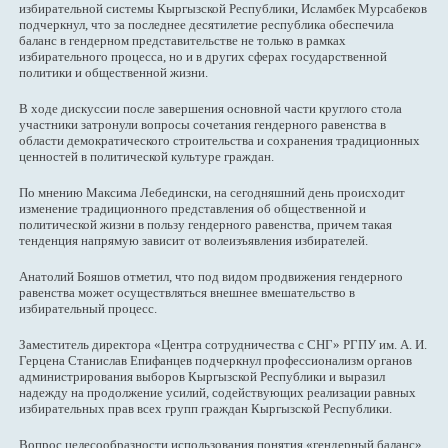
избирательной системы Кыргызской Республики, Исламбек Мурсабеков
подчеркнул, что за последнее десятилетие республика обеспечила
баланс в гендерном представительстве не только в рамках
избирательного процесса, но и в других сферах государственной
политики и общественной жизни.
В ходе дискуссии после завершения основной части круглого стола
участники затронули вопросы сочетания гендерного равенства в
области демократического строительства и сохранения традиционных
ценностей в политической культуре граждан.
По мнению Максима Лебедински, на сегодняшний день происходит
изменение традиционного представления об общественной и
политической жизни в пользу гендерного равенства, причем такая
тенденция напрямую зависит от волеизъявления избирателей.
Анатолий Бояшов отметил, что под видом продвижения гендерного
равенства может осуществляться внешнее вмешательство в
избирательный процесс.
Заместитель директора «Центра сотрудничества с СНГ» РГПУ им. А. И.
Герцена Станислав Епифанцев подчеркнул профессионализм органов
администрирования выборов Кыргызской Республики и выразил
надежду на продолжение усилий, содействующих реализации равных
избирательных прав всех групп граждан Кыргызской Республики.
Вопрос целесообразности использования понятия «гендерный баланс»