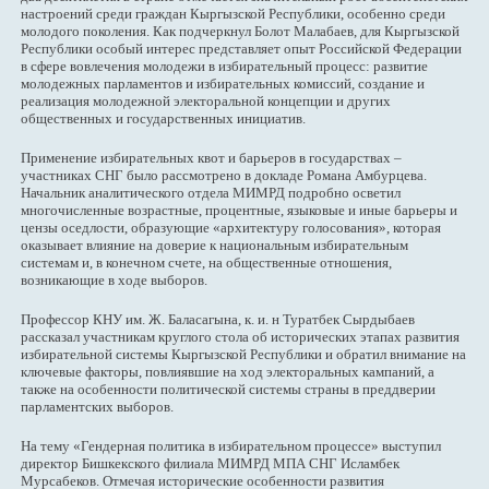
настроений среди граждан Кыргызской Республики, особенно среди
молодого поколения. Как подчеркнул Болот Малабаев, для Кыргызской
Республики особый интерес представляет опыт Российской Федерации
в сфере вовлечения молодежи в избирательный процесс: развитие
молодежных парламентов и избирательных комиссий, создание и
реализация молодежной электоральной концепции и других
общественных и государственных инициатив.
Применение избирательных квот и барьеров в государствах –
участниках СНГ было рассмотрено в докладе Романа Амбурцева.
Начальник аналитического отдела МИМРД подробно осветил
многочисленные возрастные, процентные, языковые и иные барьеры и
цензы оседлости, образующие «архитектуру голосования», которая
оказывает влияние на доверие к национальным избирательным
системам и, в конечном счете, на общественные отношения,
возникающие в ходе выборов.
Профессор КНУ им. Ж. Баласагына, к. и. н Туратбек Сырдыбаев
рассказал участникам круглого стола об исторических этапах развития
избирательной системы Кыргызской Республики и обратил внимание на
ключевые факторы, повлиявшие на ход электоральных кампаний, а
также на особенности политической системы страны в преддверии
парламентских выборов.
На тему «Гендерная политика в избирательном процессе» выступил
директор Бишкекского филиала МИМРД МПА СНГ Исламбек
Мурсабеков. Отмечая исторические особенности развития