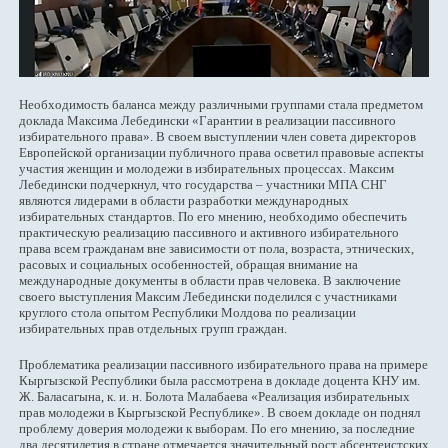
Необходимость баланса между различными группами стала предметом
доклада Максима Лебедински «Гарантии в реализации пассивного
избирательного права». В своем выступлении член совета директоров
Европейской организации публичного права осветил правовые аспекты
участия женщин и молодежи в избирательных процессах. Максим
Лебедински подчеркнул, что государства – участники МПА СНГ
являются лидерами в области разработки международных
избирательных стандартов. По его мнению, необходимо обеспечить
практическую реализацию пассивного и активного избирательного
права всем гражданам вне зависимости от пола, возраста, этнических,
расовых и социальных особенностей, обращая внимание на
международные документы в области прав человека. В заключение
своего выступления Максим Лебедински поделился с участниками
круглого стола опытом Республики Молдова по реализации
избирательных прав отдельных групп граждан.
Проблематика реализации пассивного избирательного права на примере
Кыргызской Республики была рассмотрена в докладе доцента КНУ им.
Ж. Баласагына, к. и. н. Болота Малабаева «Реализация избирательных
прав молодежи в Кыргызской Республике». В своем докладе он поднял
проблему доверия молодежи к выборам. По его мнению, за последние
два десятилетия в стране отмечается значительный рост абсентеистских