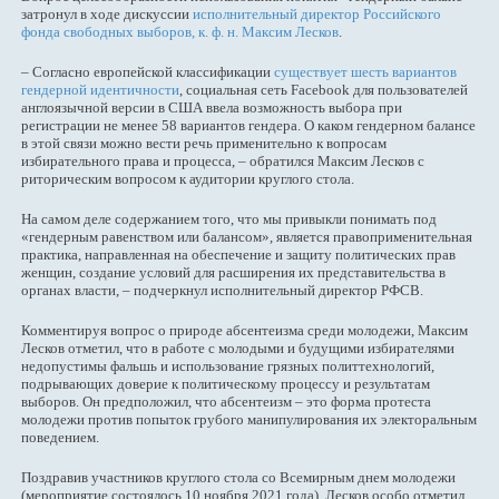
затронул в ходе дискуссии
исполнительный директор Российского
фонда свободных выборов, к. ф. н. Максим Лесков
.
– Согласно европейской классификации
существует шесть вариантов
гендерной идентичности
, социальная сеть Facebook для пользователей
англоязычной версии в США ввела возможность выбора при
регистрации не менее 58 вариантов гендера. О каком гендерном балансе
в этой связи можно вести речь применительно к вопросам
избирательного права и процесса, – обратился Максим Лесков с
риторическим вопросом к аудитории круглого стола.
На самом деле содержанием того, что мы привыкли понимать под
«гендерным равенством или балансом», является правоприменительная
практика, направленная на обеспечение и защиту политических прав
женщин, создание условий для расширения их представительства в
органах власти, – подчеркнул исполнительный директор РФСВ.
Комментируя вопрос о природе абсентеизма среди молодежи, Максим
Лесков отметил, что в работе с молодыми и будущими избирателями
недопустимы фальшь и использование грязных политтехнологий,
подрывающих доверие к политическому процессу и результатам
выборов. Он предположил, что абсентеизм – это форма протеста
молодежи против попыток грубого манипулирования их электоральным
поведением.
Поздравив участников круглого стола со Всемирным днем молодежи
(мероприятие состоялось 10 ноября 2021 года), Лесков особо отметил,