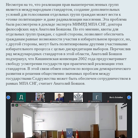
Несмотря на то, что реализация прав вышеперечисленных групп
является международным стандартом, создание дополнительных
условий для голосования отдельных групп граждан может вести к
«гонке политизации» и даже радикализации населения. Эта проблема
была рассмотрена в докладе эксперта МИМРД МПА СНГ, доктора
философских наук Анатолия Бояшова. По его мнению, квоты для
отдельных групп граждан, с одной стороны, позволяют обеспечить
гражданам равные возможности участия в избирательном процессе, но,
с другой стороны, могут быть политизированы другими участниками
избирательного процесса с целью дискредитации выборов. Перечислив
ряд международных стандартов в этой области, Анатолий Бояшов
подчеркнул, что Кишиневская конвенция 2002 года предусматривает
свободу усмотрения государств при практической реализации этих
стандартов. В этой связи обмен опытом по вопросам демократического
развития и решения общественно значимых проблем между
государствами Содружества может быть обеспечен сотрудничеством в
рамках МПА СНГ, считает Анатолий Бояшов.