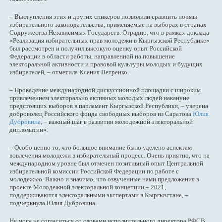
– Выступления этих и других спикеров позволили сравнить нормы
избирательного законодательства, применяемые на выборах в странах
Содружества Независимых Государств. Отрадно, что в рамках доклада
«Реализация избирательных прав молодежи в Кыргызской Республике»
был рассмотрен и получил высокую оценку опыт Российской
Федерации в области работы, направленной на повышение
электоральной активности и правовой культуры молодых и будущих
избирателей, – отметила Ксения Петренко.
– Проведение международной дискуссионной площадки с широким
привлечением электорально активных молодых людей накануне
предстоящих выборов в парламент Кыргызской Республики, – уверена
доброволец Российского фонда свободных выборов из Саратова
Юлия
Дубровина
, – важный шаг в развитии молодежной электоральной
дипломатии».
– Особо ценно то, что большое внимание было уделено аспектам
вовлечения молодежи в избирательный процесс. Очень приятно, что на
международном уровне был отмечен позитивный опыт Центральной
избирательной комиссии Российской Федерации по работе с
молодежью. Важно и значимо, что озвученные нами предложения в
проекте Молодежной электоральной концепции – 2021,
поддерживаются электоральными экспертами в Кыргызстане, –
подчеркнула Юлия Дубровина.
Не могу не согласиться со словами исполнительного директора РФСВ