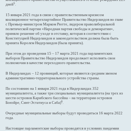
5
дней
.
15 января 2021 года в связи с правительственным кризисом
коалиционное четырехпартийное Правительство Нидерландов во главе
с Премьер-министром Марком Рютте, лидером праволиберальной
политической партии «Народная партия свободы и демократии»,
приняло решение об уходе в отставку, которая в соответствии с
Конституцией Нидерландов и законодательством должна была быть
принята Королем Нидерландов (была принята).
При этом до проведения 15 – 17 марта 2021 года парламентских
выборов Правительство Нидерландов продолжает исполнять свои
полномочия в качестве переходного правительства.
В Нидерландах – 12 провинций, которые являются средним звеном
административно-территориального устройства страны.
По состоянию на 1 января 2021 года в Нидерландах 352
муниципалитета, а также три специальных муниципалитета (на трех из
шести островов Карибского бассейна – на территории островов
6
Бонэйре, Синт-Эстатиуса и Саба)
.
Очередные муниципальные выборы будут проводиться 16 марта 2022
года.
Настоящие парламентские выборы проводятся в условиях пандемии