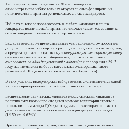
Территория страны разделена на 20 многомандатных
административно-избирательных округов с целью формирования
политическими партиями региональных списков кандидатов.
Избиратель вправе проголосовать за любого кандидата в списке
кандидатов политической партии, что означает также голосование за
список кандидатов политической партии в целом.
Законодательство не предусматривает «заградительного» порога для
допуска политических партий к распределению депутатских мандатов,
а предусматривает так называемую
натуральную электоральную квоту
действительных голосов избирателей, принявших участие в
голосовании, на один депутатский мандат
(при проведении в 2017
году парламентских выборов натуральная электоральная квота
равнялась 70.107 действительным голосам избирателей).
В этих условиях нидерландская избирательная система является одной
из самых пропорциональных избирательных систем в мире.
Распределение депутатских мандатов между списками кандидатов
политических партий производится в рамках территории страны с
использованием метода Д'Ондта, натуральной электоральной квоты
действительных голосов избирателей на один депутатский мандат
7
(1/150 или 0.67%)
.
При этом политическая партия, имеющая остаток действительных