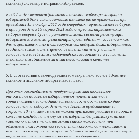
активная) система регистрации избирателей.
В 2017 году смешанная (пассивно-активная) модель регистрации
избирателей была законодательно изменена (но не применялась при
проведении 15 октября 2017 года очередных парламентских выборов)
и при проведении 15 марта 2021 года очередных парламентских
выборов впервые будет применяться новая система регистрации
избирателей, а именно: регистрация будет единой – пассивной – как
для национальных, так и для зарубежных нидерландских избирателей,
вводимая, в том числе, с целью повышения степени участия в
голосовании зарубежных нидерландских избирателей и устранения
электоральных барьеров на пути регистрации в качестве
избирателей.
5. В соответствии с законодательством закреплено
единое
18-летнее
активное и пассивное избирательное право.
При этом законодательно предусмотрено так называемое
отложенное пассивное избирательное право, а именно: в
соответствии с законодательством лицо, не достигшее ко дню
голосования на выборах депутатов Палаты представителей
возраста 18 лет, тем не менее может принимать участие в выборах в
качестве кандидата, и в случае его избрания депутатом указанное
лицо включается в так называемый список «ожидания» при
одновременном сохранении его депутатского мандат вакантным, а
именно: при наступлении возраста 18 лет в период срока легислатуры
парламента он наделяется полномочиями депутата.