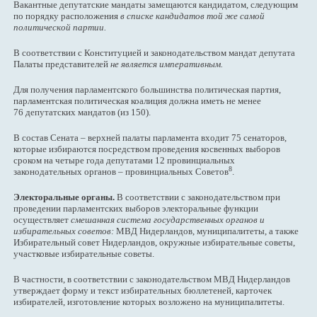
Вакантные депутатские мандаты замещаются кандидатом, следующим
по порядку расположения
в списке кандидатов той же самой
политической партии.
В соответствии с Конституцией и законодательством мандат депутата
Палаты представителей
не является императивным.
Для получения парламентского большинства политическая партия,
парламентская политическая коалиция должна иметь не менее
76 депутатских мандатов (из 150).
В состав Сената – верхней палаты парламента входит 75 сенаторов,
которые избираются посредством проведения косвенных выборов
сроком на четыре года депутатами 12 провинциальных
8
законодательных органов – провинциальных Советов
.
Электоральные органы.
В соответствии с законодательством при
проведении парламентских выборов электоральные функции
осуществляет
смешанная система государственных органов и
избирательных советов:
МВД Нидерландов, муниципалитеты, а также
Избирательный совет Нидерландов, окружные избирательные советы,
участковые избирательные советы.
В частности, в соответствии с законодательством МВД Нидерландов
утверждает форму и текст избирательных бюллетеней, карточек
избирателей, изготовление которых возложено на муниципалитеты.