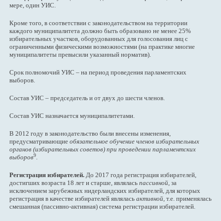
мере, один УИС.
Кроме того, в соответствии с законодательством на территории
каждого муниципалитета должно быть образовано не менее 25%
избирательных участков, оборудованных для голосования лиц с
ограниченными физическими возможностями (на практике многие
муниципалитеты превысили указанный норматив).
Срок полномочий УИС – на период проведения парламентских
выборов.
Состав УИС – председатель и от двух до шести членов.
Состав УИС назначается муниципалитетами.
В 2012 году в законодательство были внесены изменения,
предусматривающие
обязательное обучение членов избирательных
органов (избирательных советов) при проведении парламентских
9
выборов
.
Регистрация избирателей.
До 2017 года регистрация избирателей,
достигших возраста 18 лет и старше, являлась
пассивной
, за
исключением зарубежных нидерландских избирателей, для которых
регистрация в качестве избирателей являлась
активной
, т.е. применялась
смешанная (пассивно-активная) система регистрации избирателей.