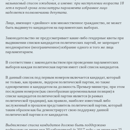
называемый список ожидания, а именно: при наступлении возраста 18
лет в период срока легислатуры парламента избранное лицо
наделяется полномочиями депутата.
Лицо, имеющее «двойное» или множественное гражданство, не может
быть выдвинуто кандидатом на парламентских выборах.
Законодательство не предусматривает какие-либо гендерные квоты при
выдвижении списков кандидатов политических партий, не запрещает
неоднократное (неограниченное) избрание одного и того же лица
парламентарием.
В соответствии с законодательством при проведении парламентских
выборов каждая политическая партия имеет свой список кандидатов.
В данный список под первым номером включается кандидат, который
не только, как правило, лидером политической партии, но также
одновременно и кандидатом на должность Премьер-министра; при этом
последним номером (как своеобразная церемониальная позиция) в
списке кандидатов политической партии является (в рамках
политической традиции), как правило, наиболее известный либо
заслуженный в прошлом представитель политической партии, который
таким образом как бы демонстрирует свою поддержку данной
политической партии и ее кандидатов.
Выдвижение списка кандидатов должно быть поддержано
подписями не менее чем 30 избирателей (в 2017 году – не менее чем 25