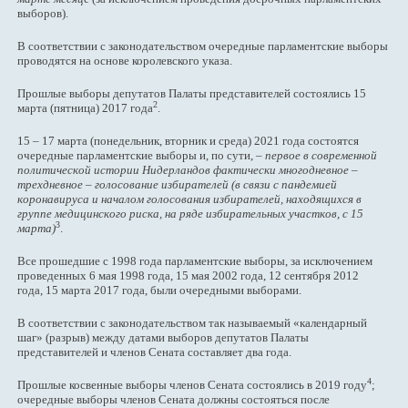
выборов).
В соответствии с законодательством очередные парламентские выборы
проводятся на основе королевского указа.
Прошлые выборы депутатов Палаты представителей состоялись 15
2
марта (пятница) 2017 года
.
15 – 17 марта (понедельник, вторник и среда) 2021 года состоятся
очередные парламентские выборы и, по сути, –
первое в современной
политической истории Нидерландов фактически многодневное –
трехдневное – голосование избирателей (в связи с пандемией
коронавируса и началом голосования избирателей, находящихся в
группе медицинского риска, на ряде избирательных участков, с 15
3
марта)
.
Все прошедшие с 1998 года парламентские выборы, за исключением
проведенных 6 мая 1998 года, 15 мая 2002 года, 12 сентября 2012
года, 15 марта 2017 года, были очередными выборами.
В соответствии с законодательством так называемый «календарный
шаг» (разрыв) между датами выборов депутатов Палаты
представителей и членов Сената составляет два года.
4
Прошлые косвенные выборы членов Сената состоялись в 2019 году
;
очередные выборы членов Сената должны состояться после