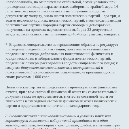
«разбросанной», но относительно стабильной, в этих условиях при
проведении настоящих парламентских выборов, по крайней мере, 14
политических партий рассчитывают на получение по одному
депутатскому мандату, около шести политических партий – два-три, и
только несколько крупных политических партий, в том числе правящая
политическая партия «Народная партия свободы и демократии»,
получившая на прошлых парламентских выборах 32 депутатских
мандата, рассчитывают на получение до 40-45 депутатских мандатов.
7. В целом законодательство исчерпывающим образом не регулирует
проведение предвыборной агитации, при этом не устанавливает
предельные размеры добровольных пожертвований физических и
юридических лиц в избирательные фонды политических партий,
предельные размеры расходования средств избирательного фонда;
к
тому же допускает внесение анонимных пожертвований и
пожертвований из иностранных источников,
не превышающих по
своим размерам 1.000 евро.
Политические партии не представляют промежуточные финансовые
отчеты, при этом итоговый финансовый отчет как самостоятельный
документ также не представляется: в качестве составной части он
включается в ежегодный итоговый финансовый отчет политической
партии и представляется по истечении календарного года.
8. В соответствии с законодательством и в условиях пандемии
коронавируса голосование избирателей проводится не в один
календарный день, являющийся, как правило, средой, а в течение трех