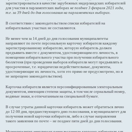
зарегистрироваться в качестве зарубежных нидерландских избирателей
для участия в парламентских выборах
не позднее 3 февраля 2021 года,
т.е. за 39 дней до дня голосования на парламентских выборах.
В соответствии с законодательством списки избирателей на
избирательных участках не составляются.
Не менее чем за 14 дней до дня голосования муниципалитеты
направляют по почте персональную карточку избирателя каждому
зарегистрированному избирателю, которую избиратель должен
предъявить вместе с документом, удостоверяющим его личность, в
помещении избирательного участка при получении избирательного
бюллетеня (при проведении выборов избиратели могут предъявлять и
просроченные, т.е. юридически недействительные, документы,
удостоверяющие их личность, хотя это прямо не предусмотрено, но и
не запрещено законодательством).
Карточка избирателя является персонифицированным электоральным
документом, имеющим степени защиты, в том числе сериальный номер,
водяные знаки, и отпечатанным на специальной бумаге.
В случае утраты данной карточки избиратель может обратиться лично
до 12:00 дня, предшествующего дню голосования, в муниципалитет для
получения новой карточки избирателя, либо в случае направления
такого заявления по почте – не позднее пяти дней до дня голосования.
Муниципалитет аннулирует ранее выданную карточку избирателя для