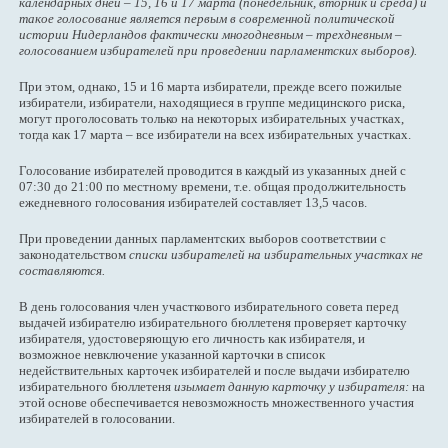
календарных дней – 15, 16 и 17 марта (понедельник, вторник и среда) и
такое голосование является первым в современной политической
истории Нидерландов фактически многодневным – трехдневным –
голосованием избирателей при проведении парламентских выборов).
При этом, однако, 15 и 16 марта избиратели, прежде всего пожилые
избиратели, избиратели, находящиеся в группе медицинского риска,
могут проголосовать только на некоторых избирательных участках,
тогда как 17 марта – все избиратели на всех избирательных участках.
Голосование избирателей проводится в каждый из указанных дней с
07:30 до 21:00 по местному времени, т.е. общая продолжительность
ежедневного голосования избирателей составляет 13,5 часов.
При проведении данных парламентских выборов соответствии с
законодательством
списки избирателей на избирательных участках не
составляются.
В день голосования член участкового избирательного совета перед
выдачей избирателю избирательного бюллетеня проверяет карточку
избирателя, удостоверяющую его личность как избирателя, и
возможное невключение указанной карточки в список
недействительных карточек избирателей и после выдачи избирателю
избирательного бюллетеня
изымает данную карточку у избирателя:
на
этой основе обеспечивается невозможность множественного участия
избирателей в голосовании.