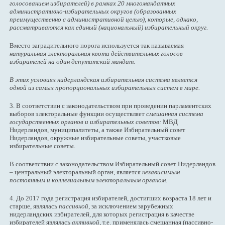
голосованием избирателей) в рамках 20 многомандатных
административно-избирательных округов (образованных
преимущественно с административной целью), которые, однако,
рассматриваются как единый (национальный) избирательный округ.
Вместо заградительного порога используется так называемая
натуральная электоральная квота действительных голосов
избирателей на один депутатский мандат.
В этих условиях нидерландская избирательная система является
одной из самых пропорциональных избирательных систем в мире.
3. В соответствии с законодательством при проведении парламентских
выборов электоральные функции осуществляет
смешанная система
государственных органов и избирательных советов:
МВД
Нидерландов, муниципалитеты, а также Избирательный совет
Нидерландов, окружные избирательные советы, участковые
избирательные советы.
В соответствии с законодательством Избирательный совет Нидерландов
– центральный электоральный орган, является
независимым
постоянным и коллегиальным электоральным органом.
4. До 2017 года регистрация избирателей, достигших возраста 18 лет и
старше, являлась
пассивной
, за исключением зарубежных
нидерландских избирателей, для которых регистрация в качестве
избирателей являлась
активной
, т.е. применялась смешанная (пассивно-