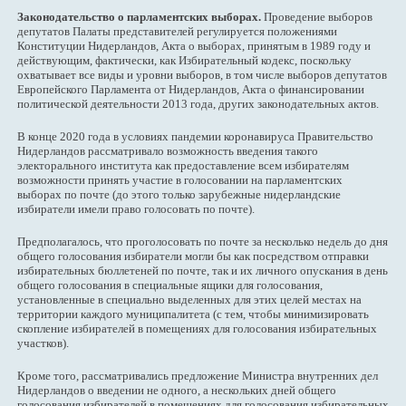
Законодательство о парламентских выборах.
Проведение выборов
депутатов Палаты представителей регулируется положениями
Конституции Нидерландов, Акта о выборах, принятым в 1989 году и
действующим, фактически, как Избирательный кодекс, поскольку
охватывает все виды и уровни выборов, в том числе выборов депутатов
Европейского Парламента от Нидерландов, Акта о финансировании
политической деятельности 2013 года, других законодательных актов.
В конце 2020 года в условиях пандемии коронавируса Правительство
Нидерландов рассматривало возможность введения такого
электорального института как предоставление всем избирателям
возможности принять участие в голосовании на парламентских
выборах по почте (до этого только зарубежные нидерландские
избиратели имели право голосовать по почте).
Предполагалось, что проголосовать по почте за несколько недель до дня
общего голосования избиратели могли бы как посредством отправки
избирательных бюллетеней по почте, так и их личного опускания в день
общего голосования в специальные ящики для голосования,
установленные в специально выделенных для этих целей местах на
территории каждого муниципалитета (с тем, чтобы минимизировать
скопление избирателей в помещениях для голосования избирательных
участков).
Кроме того, рассматривались предложение Министра внутренних дел
Нидерландов о введении не одного, а нескольких дней общего
голосования избирателей в помещениях для голосования избирательных