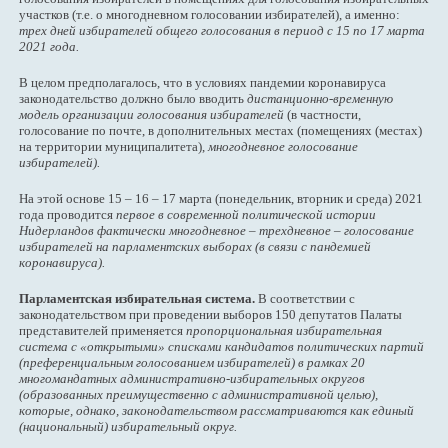
участков (т.е. о многодневном голосовании избирателей), а именно:
трех дней избирателей общего голосования в период с 15 по 17 марта
2021 года.
В целом предполагалось, что в условиях пандемии коронавируса
законодательство должно было вводить
дистанционно-временную
модель организации голосования избирателей
(в частности,
голосование по почте, в дополнительных местах (помещениях (местах)
на территории муниципалитета),
многодневное голосование
избирателей).
На этой основе 15 – 16 – 17 марта (понедельник, вторник и среда) 2021
года проводится
первое в современной политической истории
Нидерландов фактически многодневное – трехдневное – голосование
избирателей на парламентских выборах (в связи с пандемией
коронавируса).
Парламентская избирательная система.
В соответствии с
законодательством при проведении выборов 150 депутатов Палаты
представителей применяется
пропорциональная избирательная
система с «открытыми» списками кандидатов политических партий
(преференциальным голосованием избирателей) в рамках 20
многомандатных административно-избирательных округов
(образованных преимущественно с административной целью),
которые, однако, законодательством рассматриваются как единый
(национальный) избирательный округ.