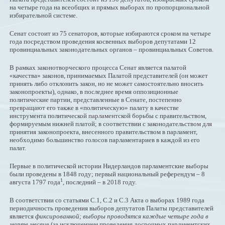
на четыре года на всеобщих и прямых выборах по пропорциональной
избирательной системе.
Сенат состоит из 75 сенаторов, которые избираются сроком на четыре
года посредством проведения косвенных выборов депутатами 12
провинциальных законодательных органов – провинциальных Советов.
В рамках законотворческого процесса Сенат является палатой
«качества» законов, принимаемых Палатой представителей (он может
принять либо отклонить закон, но не может самостоятельно вносить
законопроекты), однако, в последнее время оппозиционные
политические партии, представленные в Сенате, постепенно
превращают его также в «политическую» палату в качестве
инструмента политической парламентской борьбы с правительством,
формируемым нижней платой; в соответствии с законодательством для
принятия законопроекта, внесенного правительством в парламент,
необходимо большинство голосов парламентариев в каждой из его
палат.
Первые в политической истории Нидерландов парламентские выборы
были проведены в 1848 году; первый национальный референдум – 8
1
августа 1797 года
, последний – в 2018 году.
В соответствии со статьями С.1, С.2 и С.3 Акта о выборах 1989 года
периодичность проведения выборов депутатов Палаты представителей
является
фиксированной; выборы проводятся каждые четыре года в
марте месяц
е (за исключением проведения досрочных парламентских