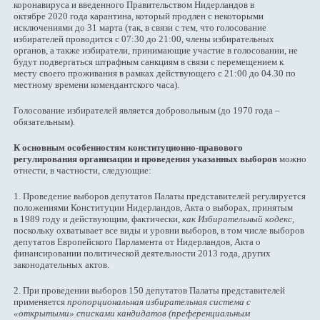
коронавируса и введенного Правительством Нидерландов в
октябре 2020 года карантина, который продлен с некоторыми
исключениями до 31 марта (так, в связи с тем, что голосование
избирателей проводится с 07:30 до 21:00, члены избирательных
органов, а также избиратели, принимающие участие в голосовании, не
будут подвергаться штрафным санкциям в связи с перемещением к
месту своего проживания в рамках действующего с 21:00 до 04.30 по
местному времени комендантского часа).
Голосование избирателей является добровольным (до 1970 года –
обязательным).
К основным особенностям конституционно-правового
регулирования организации и проведения указанных выборов
можно
отнести, в частности, следующие:
1. Проведение выборов депутатов Палаты представителей регулируется
положениями Конституции Нидерландов, Акта о выборах, принятым
в 1989 году и действующим, фактически,
как Избирательный кодекс,
поскольку охватывает все виды и уровни выборов, в том числе выборов
депутатов Европейского Парламента от Нидерландов, Акта о
финансировании политической деятельности 2013 года, других
законодательных актов.
2. При проведении выборов 150 депутатов Палаты представителей
применяется
пропорциональная избирательная система с
«открытыми» списками кандидатов (преференциальным