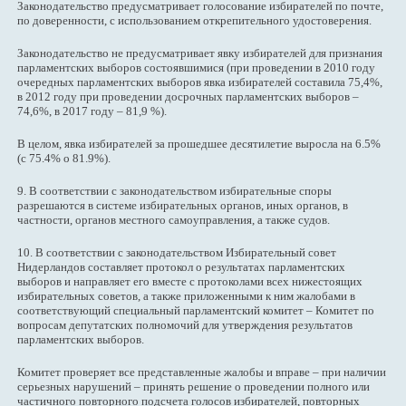
Законодательство предусматривает голосование избирателей по почте,
по доверенности, с использованием открепительного удостоверения.
Законодательство не предусматривает явку избирателей для признания
парламентских выборов состоявшимися (при проведении в 2010 году
очередных парламентских выборов явка избирателей составила 75,4%,
в 2012 году при проведении досрочных парламентских выборов –
74,6%, в 2017 году – 81,9 %).
В целом, явка избирателей за прошедшее десятилетие выросла на 6.5%
(с 75.4% о 81.9%).
9. В соответствии с законодательством избирательные споры
разрешаются в системе избирательных органов, иных органов, в
частности, органов местного самоуправления, а также судов.
10. В соответствии с законодательством Избирательный совет
Нидерландов составляет протокол о результатах парламентских
выборов и направляет его вместе с протоколами всех нижестоящих
избирательных советов, а также приложенными к ним жалобами в
соответствующий специальный парламентский комитет – Комитет по
вопросам депутатских полномочий для утверждения результатов
парламентских выборов.
Комитет проверяет все представленные жалобы и вправе – при наличии
серьезных нарушений – принять решение о проведении полного или
частичного повторного подсчета голосов избирателей, повторных