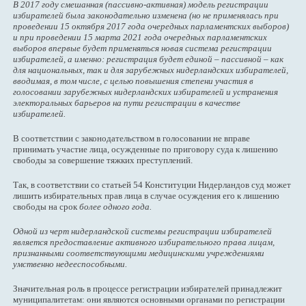
В 2017 году смешанная (пассивно-активная) модель регистрации
избирателей была законодательно изменена (но не применялась при
проведении 15 октября 2017 года очередных парламентских выборов)
и при проведении 15 марта 2021 года очередных парламентских
выборов впервые будет применяться новая система регистрации
избирателей, а именно: регистрация будет единой – пассивной – как
для национальных, так и для зарубежных нидерландских избирателей,
вводимая, в том числе, с целью повышения степени участия в
голосовании зарубежных нидерландских избирателей и устранения
электоральных барьеров на пути регистрации в качестве
избирателей.
В соответствии с законодательством в голосовании не вправе
принимать участие лица, осужденные по приговору суда к лишению
свободы за совершение тяжких преступлений.
Так, в соответствии со статьей 54 Конституции Нидерландов суд может
лишить избирательных прав лица в случае осуждения его к лишению
свободы на срок
более одного года.
Одной из черт нидерландской системы регистрации избирателей
является предоставление активного избирательного права лицам,
признанными соответствующими медицинскими учреждениями
умственно недееспособными.
Значительная роль в процессе регистрации избирателей принадлежит
муниципалитетам: они являются основными органами по регистрации