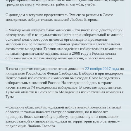
граждан по месту жительства, работы, службы, учебы.
С докладом выступила представитель Тульского региона в Союзе
молодежных избирательных комиссий Любовь Егорова.
– Молодежная избирательная комиссия – это постоянно действующий
совещательный и консультативный орган при избирательной комиссии,
основной целью которого является организация и проведение
мероприятий по повышению правовой грамотности и электоральной
активности молодежи. Термин «молодежная избирательная комиссия»
появился сравнительно недавно, лишь в 2008 году в России начали
образовываться первые молодежные комиссии, – рассказала она.
В связи с ростом популярности этого движения
22 ноября 2017 года
по
инициативе Российского Фонда Свободных Выборов и при поддержке
Центральной избирательной комиссии был создан Союз молодежных
избирательных комиссий России. На сегодняшний день в стране
насчитывается 74 молодежных избиркомов. В качестве представителя
Тульской области в Союз вошла Молодежная избирательная комиссия г.
Тулы.
– Создание областной молодежной избирательной комиссии Тульской
области не только повысит статус организации, но и позволит
проводить более масштабную работу, направленную на повышение
электоральной активности молодежи на территории всего региона, –
подчеркнула Любовь Егорова.