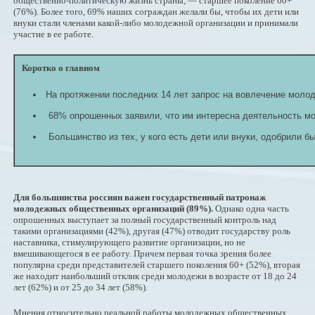
общественно-политическую жизнь страны,
— старшее поколение 60+
(76%). Более того, 69% наших сограждан желали бы, чтобы их дети или
внуки стали членами какой-либо молодежной организации и принимали
участие в ее работе.
Коротко о главном
На протяжении последних 14 лет запрос на вовлечение моло
68% опрошенных заявили, что им интересна деятельность м
Большинство из тех, у кого есть дети или внуки, одобрили 
Для большинства россиян важен государственный патронаж
молодежных общественных организаций (89%).
Однако одна часть
опрошенных выступает за полный государственный контроль над
такими организациями (42%), другая (47%) отводит государству роль
наставника, стимулирующего развитие организации, но не
вмешивающегося в ее работу. Причем первая точка зрения более
популярна среди представителей старшего поколения 60+ (52%), вторая
же находит наибольший отклик среди молодежи в возрасте от 18 до 24
лет (62%) и от 25 до 34 лет (58%).
Мнения относительно реальной работы молодежных общественных