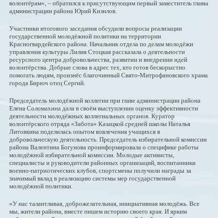
волонтёрам», – обратился к присутствующим первый заместитель главы
администрации района Юрий Кизилов.
Участники итогового заседания обсудили вопросы реализации
государственной молодёжной политики на территории
Красногвардейского района. Начальник отдела по делам молодёжи
управления культуры Лилия Стоцкая рассказала о деятельности
ресурсного центра добровольчества, развитии и внедрении идей
волонтёрства. Добрые слова в адрес тех, кто готов бескорыстно
помогать людям, произнёс благочинный Свято-Митрофановского храма
города Бирюч отец Сергий.
Председатель молодёжной коллегии при главе администрации района
Елена Соломахина дала в своём выступлении оценку эффективности
деятельности молодёжных коллегиальных органов. Куратор
волонтёрского отряда «Забота» Казацкой средней школы Наталья
Литовкина поделилась опытом вовлечения учащихся в
добровольческую деятельность. Председатель избирательной комиссии
района Валентина Богунова проинформировала о специфике работы
молодёжной избирательной комиссии. Молодые активисты,
специалисты и руководители районных организаций, воспитанники
военно-патриотических клубов, спортсмены получили награды за
значимый вклад в реализацию системы мер государственной
молодёжной политики.
«У нас талантливая, доброжелательная, инициативная молодёжь. Все
мы, жители района, вместе пишем историю своего края. И ярким