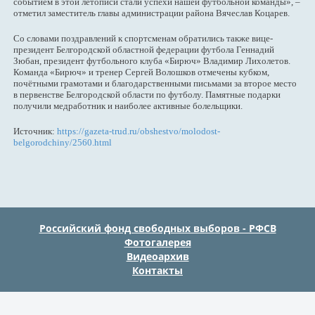
событием в этой летописи стали успехи нашей футбольной команды», –
отметил заместитель главы администрации района Вячеслав Коцарев.
Со словами поздравлений к спортсменам обратились также вице-
президент Белгородской областной федерации футбола Геннадий
Зюбан, президент футбольного клуба «Бирюч» Владимир Лихолетов.
Команда «Бирюч» и тренер Сергей Волошков отмечены кубком,
почётными грамотами и благодарственными письмами за второе место
в первенстве Белгородской области по футболу. Памятные подарки
получили медработник и наиболее активные болельщики.
Источник:
https://gazeta-trud.ru/obshestvo/molodost-
belgorodchiny/2560.html
Российский фонд свободных выборов - РФСВ
Фотогалерея
Видеоархив
Контакты