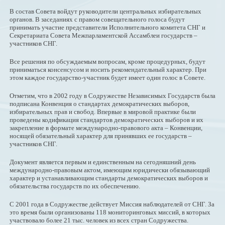
В состав Совета войдут руководители центральных избирательных
органов. В заседаниях с правом совещательного голоса будут
принимать участие представители Исполнительного комитета СНГ и
Секретариата Совета Межпарламентской Ассамблеи государств –
участников СНГ.
Все решения по обсуждаемым вопросам, кроме процедурных, будут
приниматься консенсусом и носить рекомендательный характер. При
этом каждое государство-участник будет имеет один голос в Совете.
Отметим, что в 2002 году в Содружестве Независимых Государств была
подписана Конвенция о стандартах демократических выборов,
избирательных прав и свобод. Впервые в мировой практике были
проведены кодификация стандартов демократических выборов и их
закрепление в формате международно-правового акта – Конвенции,
носящей обязательный характер для принявших ее государств –
участников СНГ.
Документ является первым и единственным на сегодняшний день
международно-правовым актом, имеющим юридически обязывающий
характер и устанавливающим стандарты демократических выборов и
обязательства государств по их обеспечению.
С 2001 года в Содружестве действует Миссия наблюдателей от СНГ. За
это время были организованы 118 мониторинговых миссий, в которых
участвовало более 21 тыс. человек из всех стран Содружества.