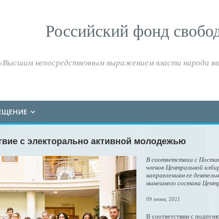
Российский фонд свобо
«Высшим непосредственным выражением власти народа яв
ЕЩЕНИЕ
твие с электорально активной молодежью
В соответствии с Поста
членов Центральной изби
направлениям ее деятел
нынешнего состава Центр
09 июня, 2021
В соответствии с подпунк