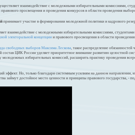
уществляет взаимодействие с молодежными избирательными комиссиями, сту
 правового просвещения и проведения конкурсов в области проведения выбор
ий
принимает участие в формировании молодежной политики и кадрового резер
яет взаимодействие с молодежными избирательными комиссиями, студентами
ной электоральной концепции
и правового просвещения в области проведения
нда свободных выборов Максима Лескова
, такое распределение обязанностей
ый состав ЦИК России уделяет приоритетное внимание развитию целостной с
ему молодежных избирательных комиссий, расширить практику проведения всер
кий эффект. Но, только благодаря системным усилиям на данном направлении,
ва займут достойное место ценности и принципы правового государства, - п