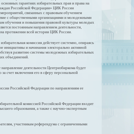
 основных гарантиях избирательных прав и права на
раждан Российской Федерации» ЦИК России
 мероприятий, связанных с правовым обучением
твие с общественными организациями и молодежными
ам обучения и повышения правовой культуры молодых
ляется постоянным направлением деятельности,
на протяжении всей истории ЦИК России.
 избирательная комиссия действует системно, опираясь
ие инициативы и начинания электорально активной
обствуя развитию системы молодежных избирательных
ких объединений.
е направление деятельности Центризбиркома будет
 за счет включения его в сферу персональной
иссии Российской Федерации по направлениям ее
збирательной комиссией Российской Федерации входит
ысшего образования, а также с научно-экспертным
ирателям, участникам референдума с ограниченными