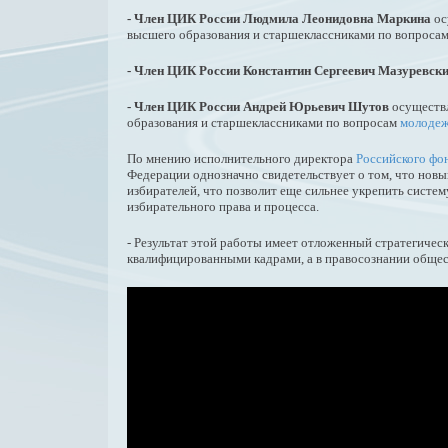
- Член ЦИК России Людмила Леонидовна Маркина
ос
высшего образования и старшеклассниками по вопросам
- Член ЦИК России Константин Сергеевич Мазуревск
- Член ЦИК России Андрей Юрьевич Шутов
осуществл
образования и старшеклассниками по вопросам
молодеж
По мнению исполнительного директора
Российского фо
Федерации однозначно свидетельствует о том, что нов
избирателей, что позволит еще сильнее укрепить сист
избирательного права и процесса.
- Результат этой работы имеет отложенный стратегичес
квалифицированными кадрами, а в правосознании общест