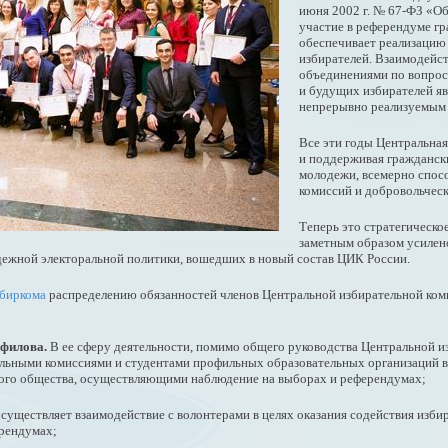
июня 2002 г. № 67-ФЗ «Об
участие в референдуме г
обеспечивает реализацию
избирателей. Взаимодейс
объединениями по вопрос
и будущих избирателей яв
непрерывно реализуемым 
Все эти годы Центральная
и поддерживая гражданск
молодежи, всемерно спос
комиссий и добровольчес
Теперь это стратегическо
заметным образом усилено
дежной электоральной политики, вошедших в новый состав ЦИК России.
збиркома
распределению обязанностей членов Центральной избирательной ком
мфилова.
В ее сферу деятельности, помимо общего руководства Центральной и
льными комиссиями и студентами профильных образовательных организаций в
кого общества, осуществляющими наблюдение на выборах и референдумах;
существляет взаимодействие с волонтерами в целях оказания содействия изб
рендумах;