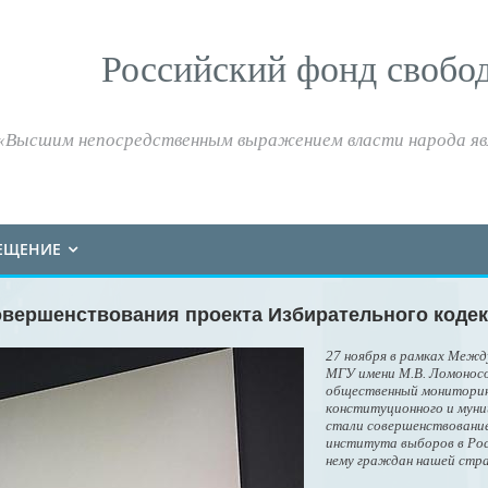
Российский фонд свобо
«Высшим непосредственным выражением власти народа яв
ЕЩЕНИЕ
вершенствования проекта Избирательного кодек
27 ноября в рамках Межд
МГУ имени М.В. Ломонос
общественный мониторинг
конституционного и муни
стали совершенствование
института выборов в Рос
нему граждан нашей стр