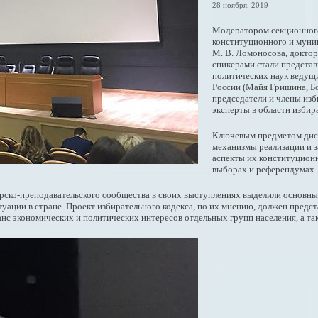
28 ноября, 2019
Модератором секционног
конституционного и муни
М. В. Ломоносова, докто
спикерами стали представ
политических наук ведущ
России (Майя Гришина, Б
председатели и члены изб
эксперты в области избир
Ключевым предметом диск
механизмы реализации и з
аспекты их конституционн
выборах и референдумах
рско-преподавательского сообщества в своих выступлениях выделили основн
ации в стране. Проект избирательного кодекса, по их мнению, должен предст
нс экономических и политических интересов отдельных групп населения, а т