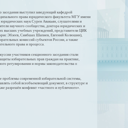
о заседания выступил заведующий кафедрой
ципального права юридического факультета МГУ имени
р юридических наук Сурен Авакьян, слушателями и
ители научного сообщества, доктора юридических и
их высших учебных учреждений, представители ЦИК
орис Эбзеев, Сиябшах Шапиев, Евгений Колюшин),
ирательных комиссий субъектов России, а также
ательного права и процесса.
уссии участников секционного заседания стали
ащиты избирательных прав граждан на практике,
ого регулирования и нормы законодательства о
.
ые проблемы современной избирательной системы,
авлять собой всеобъемлющий документ, в структуре и
акже разрешён конфликт «частного и публичного».