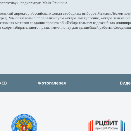
ерспективу», подчеркнула Майя Гришина.
тельный директор Российского фонда свободных выборов Максим Лесков подче
перёд. Мы обязательно проанализируем каждое выступление, каждое замечание 
основных мотивов создания проекта об иИзбирательном кодексе было иниции
и в сфере избирательного права, имели почву для дальнейшей работы. Сегодня
ФСВ
Фотогалерея
Виде