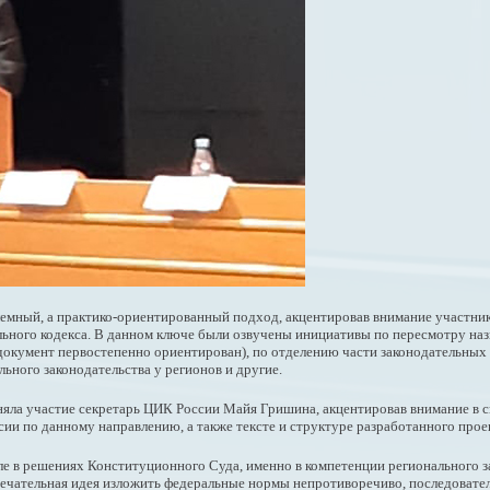
лемный, а практико-ориентированный подход, акцентировав внимание участни
ного кодекса. В данном ключе были озвучены инициативы по пересмотру назва
 документ первостепенно ориентирован), по отделению части законодательных
ьного законодательства у регионов и другие.
иняла участие секретарь ЦИК России Майя Гришина, акцентировав внимание в
ии по данному направлению, а также тексте и структуре разработанного прое
исле в решениях Конституционного Суда, именно в компетенции регионального 
мечательная идея изложить федеральные нормы непротиворечиво, последовател