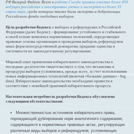
РФ Валерий Фадеев. Всего в
работе Съезда приняли участие более 450
ведущих российских и иностранных ученых и экспертов из более 35
стран мира
, среди которых также были эксперты и добровольцы
Российского фонда свободных выборов.
Цель разработки Кодекса
о выборах и референдумах в Российской
Федерации (далее Кодекс) – формирование устойчивого и стабильного
в своей основе комплекса нормативных положений, определяющих
правовые основы организации и проведения выборов, референдумов
иных форм непосредственной демократии, придание единства и
системности их законодательному регулированию.
Мировой опыт применения избирательного законодательства в
последние десятилетия свидетельствует о том, что механизмы и
процедуры выборов усложнились, прежде всего, за счет использования
новых информационных технологий (включая «большие данные» - big
data). Избирательное законодательство необходимо привести в
соответствие с новейшей практикой избирательного процесса.
Настоятельная потребность разработки Кодекса обусловлена
следующими обстоятельствами:
Множественностью источников избирательного права,
порождающей дублирование норм аналогичного содержания,
содержащихся в нормативных правовых актах, регулирующих
различные виды выборов и референдумов, усложняющих