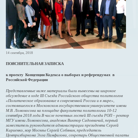
14 сентября, 2018
ПОЯСНИТЕЛЬНАЯ ЗАПИСКА
к проекту Концепции Кодекса о выборах и референдумах в
Российской Федерации
Представленные ниже материалы были вынесены на широкое
обсуждение в ходе III Съезда Российского общества политологов
«Политическое образование в современной России и в мире»,
состоявшегося в Московском государственном университете имени
М.В. Ломоносова на площадке факультета политологии 10-12
сентября 2018 года.В числе почетных гостей III съезда РОП – ректор
МГУ имени Ломоносова, академик Виктор Садовничий, первый
заместитель руководителя администрации президента Сергей
Кириенко, мэр Москвы Сергей Собянин, председатель
Центризбиркома Элла Памфилова, секретарь Общественной палаты