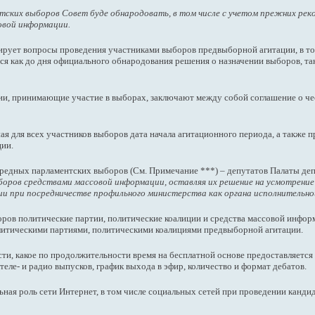
ентских выборов Совет буде обнародовать, в том числе с учетом прежних 
овой информации.
лирует вопросы проведения участниками выборов предвыборной агитации, в том
я как до дня официального обнародования решения о назначении выборов, так
ии, принимающие участие в выборах, заключают между собой соглашение о чес
ая для всех участников выборов дата начала агитационного периода, а также 
ции.
чередных парламентских выборов (См. Примечание ***) – депутатов Палаты де
боров средствами массовой информации, оставляя их решение на усмотрение
ии при посредничестве профильного министерства как органа исполнительно
оров политические партии, политические коалиции и средства массовой инфор
итическими партиями, политическими коалициями предвыборной агитации.
сти, какое по продолжительности время на бесплатной основе предоставляется
ле- и радио выпусков, график выхода в эфир, количество и формат дебатов.
ная роль сети Интернет, в том числе социальных сетей при проведении канд