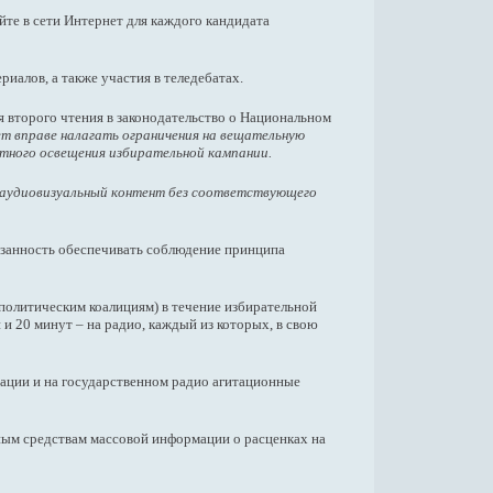
йте в сети Интернет для каждого кандидата
алов, а также участия в теледебатах.
я второго чтения в законодательство о Национальном
т вправе налагать ограничения на вещательную
тного освещения избирательной кампании.
 аудиовизуальный контент без соответствующего
язанность обеспечивать соблюдение принципа
политическим коалициям) в течение избирательной
и 20 минут – на радио, каждый из которых, в свою
мации и на государственном радио агитационные
ым средствам массовой информации о расценках на