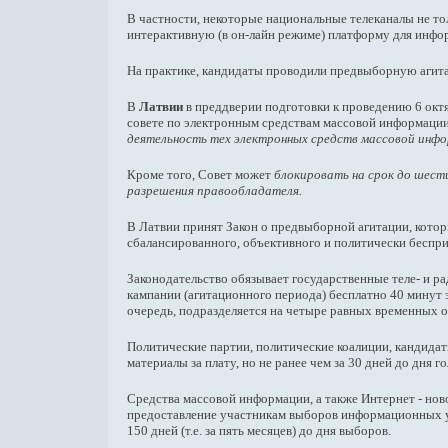
В частности, некоторые национальные телеканалы не тол
интерактивную (в он-лайн режиме) платформу для инфо
На практике, кандидаты проводили предвыборную агитац
В
Латвии
в преддверии подготовки к проведению 6 окт
совете по электронным средствам массовой информации
деятельность тех электронных средств массовой инфо
Кроме того, Совет может
блокировать на срок до шест
разрешения правообладателя.
В Латвии принят Закон о предвыборной агитации, кото
сбалансированного, объективного и политически беспр
Законодательство обязывает государственные теле- и р
кампании (агитационного периода) бесплатно 40 минут э
очередь, подразделяется на четыре равных временных о
Политические партии, политические коалиции, кандида
материалы за плату, но не ранее чем за 30 дней до дня г
Средства массовой информации, а также Интернет - н
предоставление участникам выборов информационных ус
150 дней (т.е. за пять месяцев) до дня выборов.