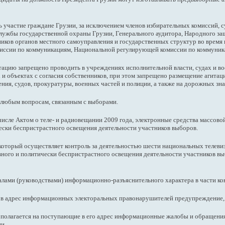
 участие граждане Грузии, за исключением членов избирательных комиссий,
службы государственной охраны Грузии, Генерального аудитора, Народного за
ников органов местного самоуправления и государственных структур во врем
миссии по коммуникациям, Национальной регулирующей комиссии по коммуни
тацию запрещено проводить в учреждениях исполнительной власти, судах и во
и объектах с согласия собственников, при этом запрещено размещение агитаци
ния, судов, прокуратуры, военных частей и полиции, а также на дорожных зна
 любым вопросам, связанным с выборами.
м числе Актом о теле- и радиовещании 2009 года, электронные средства масс
ески беспристрастного освещения деятельности участников выборов.
который осуществляет контроль за деятельностью шести национальных телеви
ивного и политически беспристрастного освещения деятельности участников в
лами (руководствами) информационно-разъяснительного характера в части к
в адрес информационных электоральных правонарушителей предупреждение, а
 полагается на поступающие в его адрес информационные жалобы и обращения
и.