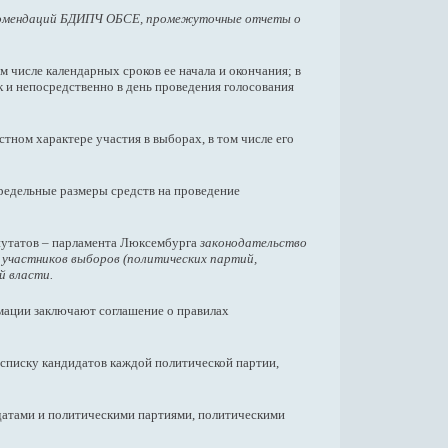
рекомендаций БДИПЧ ОБСЕ, промежуточные отчеты о
 числе календарных сроков ее начала и окончания; в
 и непосредственно в день проведения голосования
тном характере участия в выборах, в том числе его
предельные размеры средств на проведение
путатов – парламента Люксембурга
законодательство
 участников выборов (политических партий,
й власти.
мации заключают соглашение о правилах
 списку кандидатов каждой политической партии,
идатами и политическими партиями, политическими