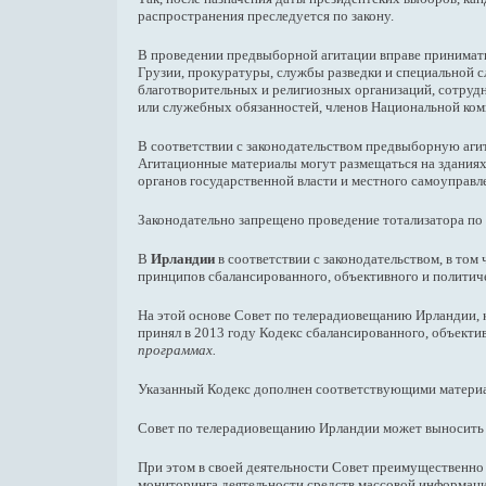
распространения преследуется по закону.
В проведении предвыборной агитации вправе принимать
Грузии, прокуратуры, службы разведки и специальной 
благотворительных и религиозных организаций, сотруд
или служебных обязанностей, членов Национальной ко
В соответствии с законодательством предвыборную аги
Агитационные материалы могут размещаться на зданиях 
органов государственной власти и местного самоуправле
Законодательно запрещено проведение тотализатора по
В
Ирландии
в соответствии с законодательством, в то
принципов сбалансированного, объективного и политич
На этой основе Совет по телерадиовещанию Ирландии, 
принял в 2013 году Кодекс сбалансированного, объект
программах.
Указанный Кодекс дополнен соответствующими материа
Совет по телерадиовещанию Ирландии может выносить 
При этом в своей деятельности Совет преимущественно
мониторинга деятельности средств массовой информаци