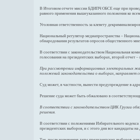
В Итоговом отчете миссии БДИПЧ ОБСЕ еще при проведе
равного применения вышеуказанного положения ко всем
Уголовная ответственность за клевету декриминализиро
Национальный регулятор медиапространства – Национал
обнародования результатов опросов общественного мне
В соответствии с законодательством Национальная ком
голосования на президентских выборах, второй отчет –
При рассмотрении информационных электоральных жал
положений законодательства о выборах, направляет 
Суд может, в частности, вынести предупреждение в ад
Решение суда может быть обжаловано в соответствующ
В соответствии с законодательством ЦИК Грузии обяз
решения.
В соответствии с положениями Избирательного кодекса 
президентских выборов, и с этого дня все кандидаты на
Так, после назначения даты президентских выборов, ка