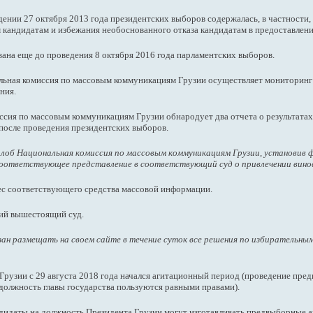
нии 27 октября 2013 года президентских выборов содержалась, в частности,
 кандидатам и избежания необоснованного отказа кандидатам в предоставлени
вана еще до проведения 8 октября 2016 года парламентских выборов.
ьная комиссия по массовым коммуникациям Грузии осуществляет мониторинг 
ния.
иссия по массовым коммуникациям Грузии обнародует два отчета о результата
 после проведения президентских выборов.
об Национальная комиссия по массовым коммуникациям Грузии, установив 
соответствующее представление в соответствующий суд о привлечении вин
рес соответствующего средства массовой информации.
ий вышестоящий суд.
ан размещать на своем сайте в течение суток все решения по избирательн
Грузии с 29 августа 2018 года начался агитационный период (проведение пре
 должность главы государства пользуются равными правами).
ндидаты на должность Президента Грузии могут изготавливать предвыборные 