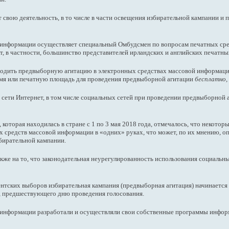
вою деятельность, в то числе в части освещения избирательной кампании и 
 информации осуществляет специальный Омбудсмен по вопросам печатных сре
т, в частности, большинство представителей ирландских и английских печатн
водить предвыборную агитацию в электронных средствах массовой информац
емя или печатную площадь для проведения предвыборной агитации
бесплатно,
сети Интернет, в том числе социальных сетей при проведении предвыборной аг
оторая находилась в стране с 1 по 3 мая 2018 года, отмечалось, что некотор
х средств массовой информации в «одних» руках, что может, по их мнению, о
бирательной кампании.
кже на то, что законодательная неурегулированность использования социальн
ентских выборов избирательная кампания (предвыборная агитация) начинаетс
, предшествующего дню проведения голосования.
 информации разработали и осуществляли свои собственные программы инфор