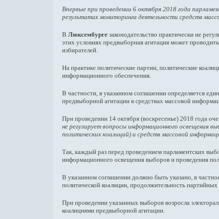
Впервые при проведении 6 октября 2018 года парлам
результатах мониторинга деятельности средств масс
В
Люксембурге
законодательство практически не регу
этих условиях предвыборная агитация может проводитьс
избирателей.
На практике политические партии, политические коалиц
информационного обеспечения.
В частности, в указанном соглашении определяется един
предвыборной агитации в средствах массовой информа
При проведении 14 октября (воскресенье) 2018 года о
не регулирует вопросы информационного освещения вы
политических коалиций) и средств массовой информац
Так, каждый раз перед проведением парламентских выб
информационного освещения выборов и проведения пол
В указанном соглашении должно быть указано, в частно
политической коалиции, продолжительность партийных те
При проведении указанных выборов возросла электораль
коалициями предвыборной агитации.