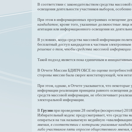
В соответствии с законодательством средства массово
освещения деятельности участников выборов, особенн
При этом в информационных программах освещение дея
кандидатов;
кроме того, указанные должностные лица 
агитации или информационного освещения их деятельно
В условиях, когда средства массовой информации полит
бесплатный доступ кандидатов к частным электронным
решение о том, чтобы средства массовой информации 
Такой подход является пока единичным и инициативным
В Отчете Миссии БДИПЧ ОБСЕ по оценке потребностей, к
стороны миссии была скорее констатирующей, чем нег
При этом, однако, в Отчете указывается, что некоторые
информации реализации принципа равного освещения де
средств массовой информации, не обеспечивает реализ
электоральной информации.
В
Грузии
при проведении 28 октября (воскресенье) 201
Избирательный кодекс предусматривает, что средства 
опираться на так называемую медийную «квалификацию
мнения, в соответствии с которыми указанные кандида
либо участников пяти опросов общественного мнения, 