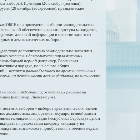
кие выборы), Ирландия (26 октября (пятница),
рузия (28 октября (воскресенье), президентские
ках ОБСЕ при проведении выборов законодательство,
положения об обеспечении равного доступа кандидатов,
едствам массовой информации в качестве одного из
одных и демократических выборов.
ударствах дополнительно законодательно закреплен
вного освещения деятельности парламентских
межвыборный период
(например, Российская
циативном порядке, но на основе общих
ний –
механизм равнообъемного по времени освещения
ормации деятельности всех кандидатов, политических
 массовой информации, оставляя их решение на
рства
(например, Люксембург).
 и местных выборов – выборов трех этнических членов
ных должностных лиц органов государственной власти
нием телевидения и радио Республики Сербска) в целом
андидатов, предоставляя каждому кандидату на
кандидатам возможность приобретения в течение недели
мени.