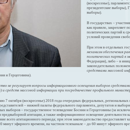
(воскресенье), парламентс
президентские выборы), Г
выборы).
В государствах – участни
как правило, закрепляет 
политических партий к ср
условий проведения своб
При этом в отдельных гос
механизм обеспечения ра
политических партий в 
Федерация), либо – в ини
законодательных положе
средствами массовой инф
ия и Герцеговина).
тво не регулирует вопросы информационного освещения выборов средствами
) и средств массовой информации при посредничестве профильного министе
ию 7 октября (воскресенье) 2018 года очередных федеральных, региональных
редставителей – нижней палаты федерального парламента, депутатов и выбор
ых выборов – государственное телевидение Боснии и Герцеговины (за исключе
я предвыборной агитации, а также информационное освещение деятельности к
ние всего агитационного периода; при этом законодательство предоставляет 
30 минут эфирного времени, на частном телеканале – до 60 минут эфирного вре