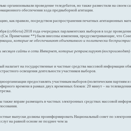
ько организовывали проведение теледебатов, но также разместили на своем са
рмационного обеспечения хода предвыборной агитации.
ию, как правило, посредством распространения печатных агитационных матери
ября (суббота) 2018 года очередных парламентских выборов в ходе проведени
 (См. Примечание **) были внесены изменения, предусматривающие, что
Сове
рмации, которые не обеспечивают объективного и политически беспристрас
и месяцев сайты в сети Интернет, которые ретранслируют (воспроизводят)
рый налагает на государственные и частные средства массовой информации об
истрастного освещения деятельности участников выборов.
адиоорганизации предоставлять участникам выборов (политическим партиям и 
фирного времени в рамках двух временных блоков: 20 минут – на телевидении 
трезка.
ты также вправе размещать в частных электронных средствах массовой инфор
олосования.
овостные выпуски должны проинформировать Национальный совет по электронн
луг на равной основе не позднее чем за