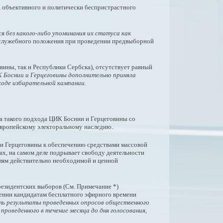
 объективного и политически беспристрастного
ся
без какого-либо упоминания их статуса как
и служебного положения при проведении предвыборной
вины, так и Республики Сербска), отсутствует равный
Боснии и Герцеговины дополнительно приняла
ходе избирательной кампании.
ка такого подхода ЦИК Боснии и Герцеговины со
вропейскому электоральному наследию.
и Герцеговины к обеспечению средствами массовой
х, на самом деле подрывает свободу деятельности
лям действительно необходимой и ценной
резидентских выборов (См. Примечание *)
ении кандидатам бесплатного эфирного времени
ть результаты проведенных опросов общественного
роведенного в течение месяца до дня голосования,