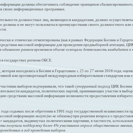
й информации должны обеспечивать соблюдение принципов сбалансированного,
о в своих информационных программах.
тельности должностных лиц, являющихся кандидатами, должно осуществлять
не должны и не могут пользоваться преимуществами своего должностного ил
сти.
ически и этнически сегментированы (как в рамках Федерации Боснии и Герцего
 средствам массовой информации для проведения предвыборной агитации,
ЦИК 
в одинаково равном временном объеме освещали деятельность кандидатов в 
 в государствах региона ОБСЕ.
оторая находилась в Боснии и Герцеговине с 25 по 27 июня 2018 года, оцен
ативной или противоречащей международным избирательным стандартам или е
 участники выборов подчеркивали, что такой
суперравный
подход ЦИК Боснии 
ятельности кандидатов, политических партий, принимающих участие в выбора
ацию средствами массовой информации возможности предоставления избирате
8 года седьмых после обретения в 1991 году государственной независимости п
массовой информации
могут (но не обязаны)
при решении вопроса о предоставл
» кандидатов, выдвинутых политическими партиями, в частности,
использова
ты получили поддержку более 4% участников опроса общественного мнения, п
проведенных в год проведения выборов.