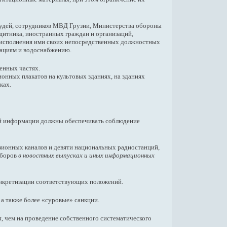
 судей, сотрудников МВД Грузии, Министерства обороны
щитника, иностранных граждан и организаций,
я исполнения ими своих непосредственных должностных
кациям и водоснабжению.
енных частях.
онных плакатов на культовых зданиях, на зданиях
ках.
овой информации должны обеспечивать соблюдение
зионных каналов и девяти национальных радиостанций,
ыборов
в новостных выпусках и иных информационных
онкретизации соответствующих положений.
 также более «суровые» санкции.
, чем на проведение собственного систематического