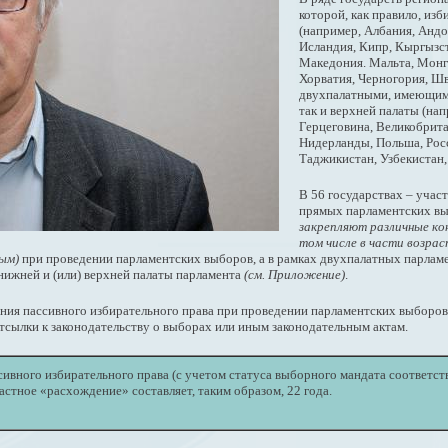
которой, как правило, и
(например, Албания, Андор
Исландия, Кипр, Кыргызст
Македония. Мальта, Монго
Хорватия, Черногория, Шв
двухпалатными, имеющими
так и верхней палаты (нап
Герцеговина, Великобрита
Нидерланды, Польша, Рос
Таджикистан, Узбекистан,
В 56 государствах – уча
прямых парламентских вы
закрепляют различные ко
том числе в части возра
ным)
при проведении парламентских выборов, а в рамках двухпалатных парлам
нижней и (или) верхней палаты парламента
(см. Приложение)
.
ния пассивного избирательного права при проведении парламентских выборов
тсылки к законодательству о выборах или иным законодательным актам.
ивного избирательного права (с учетом статуса выборного мандата соответст
астное «расхождение» составляет, таким образом, 22 года.