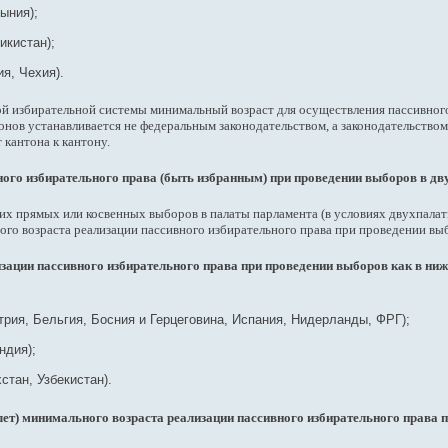
ыния);
икистан);
я, Чехия).
ой избирательной системы минимальный возраст для осуществления пассивног
нов устанавливается не федеральным законодательством, а законодательство
 кантона к кантону.
ного избирательного права (быть избранным) при проведении выборов в д
их прямых или косвенных выборов в палаты парламента (в условиях двухпалат
го возраста реализации пассивного избирательного права при проведении в
изации пассивного избирательного права при проведении выборов как в ни
трия, Бельгия, Босния и Герцеговина, Испания, Нидерланды, ФРГ);
ндия);
стан, Узбекистан).
0 лет) минимального возраста реализации пассивного избирательного прав