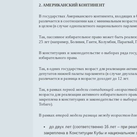
2. АМЕРИКАНСКИЙ КОНТИНЕНТ
В государствах Американского континента, входящих в 
различается в соотношении как с минимальным возрастом
в целом (в случае однопалатного национального парламе
Так, пассивное избирательное право может быть реализо
25 лет (например, Боливия, Гаити, Колумбия, Парагвай, П
В конституциях и законодательстве о выборах ряда гос
избирательного права.
Так, в одних государствах возраст для реализации акти
депутатов нижней палаты парламента (в случае двухпала
различается и разница в возрасте доходит до 12 лет.
Так, в рамках
первой модели совпадающей «возрастной»
возраста для реализации активного избирательного прав
закреплена в конституциях и законодательстве о выбора
Тобаго).
В рамках
второй модели разница между возрастом для
до двух лет (соответственно 16 лет – при реа
закреплена в Конституции Кубы и национальном 