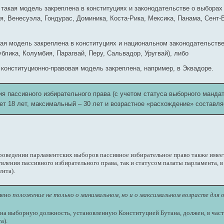
 – такая модель закреплена в конституциях и законодательстве о выборах
, Венесуэла, Гондурас, Доминика, Коста-Рика, Мексика, Панама, Сент-
такая модель закреплена в конституциях и национальном законодательств
блика, Колумбия, Парагвай, Перу, Сальвадор, Уругвай), либо
ая конституционно-правовая модель закреплена, например, в Эквадоре.
я пассивного избирательного права (с учетом статуса выборного манда
т 18 лет, максимальный – 30 лет и возрастное «расхождение» составляе
роведении парламентских выборов пассивное избирательное право также имеет 
ения пассивного избирательного права, так и статусом палаты парламента, в с
нта).
плено
положение не только о минимальном, но и о максимальном возрасте для 
 на выборную должность, установленную Конституцией Бутана, должен, в частно
а).