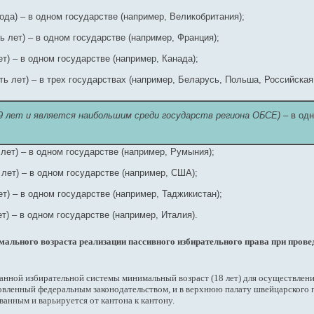
года) – в одном государстве (например, Великобритания);
ь лет) – в одном государстве (например, Франция);
ет) – в одном государстве (например, Канада);
ть лет) – в трех государствах (например, Беларусь, Польша, Российская
9 лет и является наибольшим среди государств региона ОБСЕ)
– в од
 лет) – в одном государстве (например, Румыния);
 лет) – в одном государстве (например, США);
ет) – в одном государстве (например, Таджикистан);
ет) – в одном государстве (например, Италия).
мального возраста реализации пассивного избирательного права при про
анной избирательной системы минимальный возраст (18 лет) для осуществлени
овленный федеральным законодательством, и в верхнюю палату швейцарского 
ванным и варьируется от кантона к кантону.