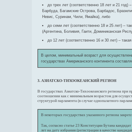
до трех лет (соответственно 18 лет и 21 год)
Барбуда, Багамские Острова, Барбадос, Бразилия
Невис, Суринам, Чили, Ямайка), либо
до семи лет (соответственно 18 и 25 лет) – 
(Аргентина, Боливия, Гаити, Доминиканская Респу
до 12 лет (соответственно 16 и 30 лет) – так
В целом, минимальный возраст для осуществлени
государствах Американского континента составляе
3. АЗИАТСКО-ТИХООКЕАНСКИЙ РЕГИОН
В государствах Азиатско-Тихоокеанского региона при п
соотношении как с минимальным возрастом для осуществл
структурой парламента (в случае однопалатного парламе
В некоторых государствах указанного региона закре
Так, согласно статье 23 Конституции Бутана кандидат
лет на дату избрания (регистрации в качестве кандидат