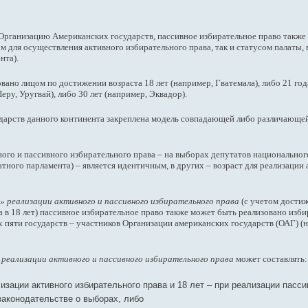
Организацию Американских государств, пассивное избирательное право также 
 для осуществления активного избирательного права, так и статусом палаты, 
нта).
вано лицом по достижении возраста 18 лет (например, Гватемала), либо 21 года
еру, Уругвай), либо 30 лет (например, Эквадор).
ударств данного континента закреплена модель совпадающей либо различающей
вного и пассивного избирательного права – на выборах депутатов национальног
тного парламента) – является идентичным, в других – возраст для реализации 
 реализации активного и пассивного избирательного права
(с учетом дости
а в 18 лет) пассивное избирательное право также может быть реализовано изби
х пяти государств – участников Организации американских государств (ОАГ) (н
 реализации активного и пассивного избирательного права
может составлять:
лизации активного избирательного права и 18 лет – при реализации пасси
законодательстве о выборах, либо