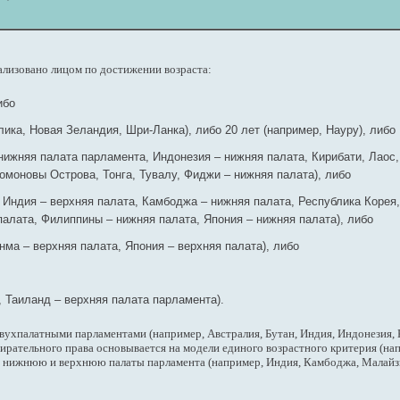
ализовано лицом по достижении возраста:
ибо
ика, Новая Зеландия, Шри-Ланка), либо 20 лет (например, Науру), либо
 нижняя палата парламента, Индонезия – нижняя палата, Кирибати, Лао
омоновы Острова, Тонга, Тувалу, Фиджи – нижняя палата), либо
, Индия – верхняя палата, Камбоджа – нижняя палата, Республика Корея,
палата, Филиппины – нижняя палата, Япония – нижняя палата), либо
нма – верхняя палата, Япония – верхняя палата), либо
, Таиланд – верхняя палата парламента).
двухпалатными парламентами (например, Австралия, Бутан, Индия, Индонезия, 
рательного права основывается на модели единого возрастного критерия (напр
в нижнюю и верхнюю палаты парламента (например, Индия, Камбоджа, Малайз