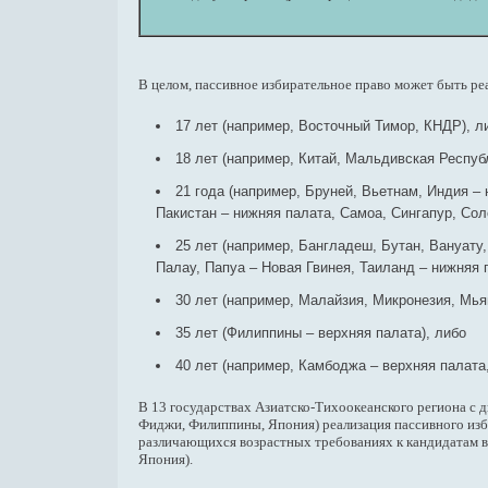
В целом, пассивное избирательное право может быть ре
17 лет (например, Восточный Тимор, КНДР), л
18 лет (например, Китай, Мальдивская Республ
21 года (например, Бруней, Вьетнам, Индия –
Пакистан – нижняя палата, Самоа, Сингапур, Сол
25 лет (например, Бангладеш, Бутан, Вануату
Палау, Папуа – Новая Гвинея, Таиланд – нижняя 
30 лет (например, Малайзия, Микронезия, Мья
35 лет (Филиппины – верхняя палата), либо
40 лет (например, Камбоджа – верхняя палата
В 13 государствах Азиатско-Тихоокеанского региона с 
Фиджи, Филиппины, Япония) реализация пассивного изби
различающихся возрастных требованиях к кандидатам 
Япония).