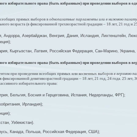
ного избирательного права (быть избранным) при проведении выборов в 
 всеобщих прямых выборов в
однопалатные парламенты или в нижнюю палату
го возраста (в фиксированной трехвозрастной градации – 18 лет, 21 год и 25
ия, Андорра, Азербайджан, Венгрия, Дания, Исландия, Лихтенштейн, Люк
еция);
ария, Кыргызстан, Латвия, Российская Федерация, Сан-Марино, Украина, 
ного избирательного права (быть избранным) при проведении выборов в в
ментом при проведении всеобщих прямых или косвенных выборов
в верхнюю п
иксированной девятивозрастной градации – 18 лет, 21 год, 24 года. 25 лет, 30 
пассивного избирательного права:
трия, Бельгия, Босния и Герцеговина, Испания, Нидерланды, ФРГ);
кобритания, Ирландия);
нция);
стан, Узбекистан).
арусь, Канада, Польша, Российская Федерация, США);