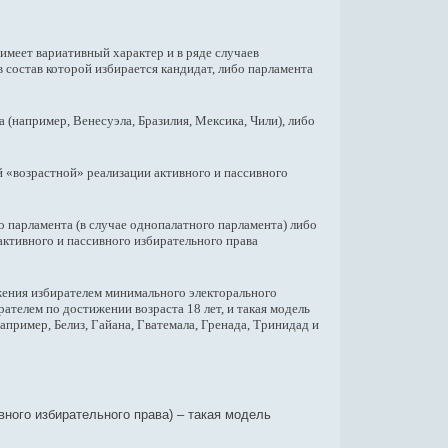
имеет вариативный характер и в ряде случаев
в состав которой избирается кандидат, либо парламента
 (например, Венесуэла, Бразилия, Мексика, Чили), либо
 «возрастной» реализации активного и пассивного
о парламента (в случае однопалатного парламента) либо
активного и пассивного избирательного права
жения избирателем минимального электорального
рателем по достижении возраста 18 лет, и такая модель
апример, Белиз, Гайана, Гватемала, Гренада, Тринидад и
вного избирательного права) – такая модель