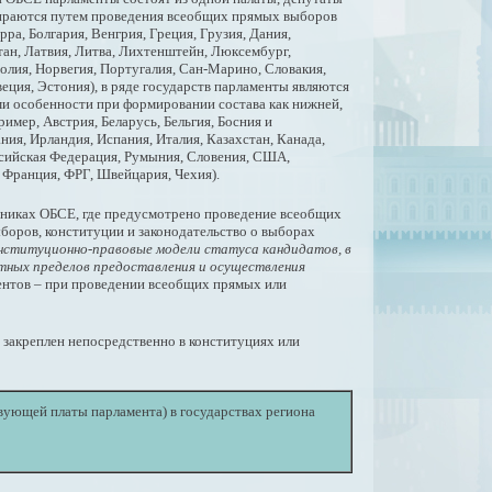
збираются путем проведения всеобщих прямых выборов
ра, Болгария, Венгрия, Греция, Грузия, Дания,
ан, Латвия, Литва, Лихтенштейн, Люксембург,
лия, Норвегия, Португалия, Сан-Марино, Словакия,
еция, Эстония), в ряде государств парламенты являются
 особенности при формировании состава как нижней,
ример, Австрия, Беларусь, Бельгия, Босния и
ния, Ирландия, Испания, Италия, Казахстан, Канада,
сийская Федерация, Румыния, Словения, США,
 Франция, ФРГ, Швейцария, Чехия).
стниках ОБСЕ, где предусмотрено проведение всеобщих
боров, конституции и законодательство о выборах
нституционно-правовые модели статуса кандидатов, в
стных пределов предоставления и осуществления
ентов – при проведении всеобщих прямых или
 закреплен непосредственно в конституциях или
вующей платы парламента) в государствах региона