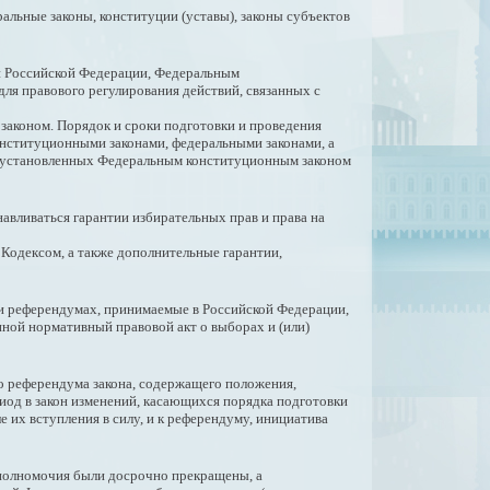
альные законы, конституции (уставы), законы субъектов
ей Российской Федерации, Федеральным
ля правового регулирования действий, связанных с
аконом. Порядок и сроки подготовки и проведения
нституционными законами, федеральными законами, а
, установленных Федеральным конституционным законом
вливаться гарантии избирательных прав и права на
Кодексом, а также дополнительные гарантии,
 и референдумах, принимаемые в Российской Федерации,
иной нормативный правовой акт о выборах и (или)
го референдума закона, содержащего положения,
иод в закон изменений, касающихся порядка подготовки
 их вступления в силу, и к референдуму, инициатива
и полномочия были досрочно прекращены, а