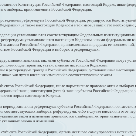
оставляют Конституция Российской Федерации, настоящий Кодекс, иные федер
ты о выборах, принимаемые в Российской Федерации.
и проведением референдума Российской Федерации, регулируются Конституци
дерации», а также настоящим Кодексом в той мере, в какой это необходимо д
Федерации устанавливаются соответствующим Федеральным конституционным з
о референдума устанавливаются настоящим Кодексом, иными федеральными ко
й комиссии Российской Федерации, принимаемыми в пределах ее полномочий
ьством Российской Федерации о выборах и референдумах.
деральными законами, законами субъектов Российской Федерации могут устана
, дополняющие гарантии, установленные настоящим Кодексом.
стие в референдуме граждан Российской Федерации, установленные настоящим 
 иначе как путем внесения изменений в соответствующие законы.
 субъектов Российской Федерации, иные нормативные правовые акты о выборах
еральный закон, конституция (устав), закон субъекта Российской Федерации, 
няются нормы настоящего Кодекса.
, в период кампании референдума субъекта Российской Федерации или местно
я соответствующих выборов, референдума, либо в случае внесения в этот пер
казанные закон и изменения применяются к выборам, которые назначены после
 указанных закона и изменений.
и субъекта Российской Федерации, органа местного самоуправления истек ил