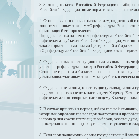
3. Законодательство Российской Федерации о выборах с
Российской Федерации, иные нормативные правовые ак
4. Отношения, связанные с назначением, подготовкой 
конституционным законом «О референдуме Российской Фе
организацией его проведения.
Порядок и сроки назначения референдума Российской 
референдума субъекта Российской Федерации, местног
также нормативными актами Центральной избирательно
«О референдуме Российской Федерации» и законодател
5. Федеральными конституционными законами, иными фе
участие в референдуме граждан Российской Федерации
Основные гарантии избирательных прав и права на уча
устанавливаемые иным законом, могут быть изменены не
6. Федеральные законы, конституции (уставы), законы
не должны противоречить настоящему Кодексу. Если фед
референдуме противоречат настоящему Кодексу, приме
7. В случае принятия в период избирательной кампании
которыми определяется порядок подготовки и проведени
и проведения соответствующих выборов, референдума, у
проведения которого выдвинута после вступления в силу
8. Если срок полномочий органа государственной власт