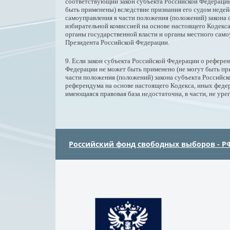
соответствующий закон субъекта Российской Федерации
быть применены) вследствие признания его судом неде
самоуправления в части положения (положений) закон
избирательной комиссией на основе настоящего Кодекс
органы государственной власти и органы местного самоу
Президента Российской Федерации.
9. Если закон субъекта Российской Федерации о рефере
Федерации не может быть применено (не могут быть п
части положения (положений) закона субъекта Россий
референдума на основе настоящего Кодекса, иных федер
имеющаяся правовая база недостаточна, в части, не уре
Российский фонд свободных выборов - Р