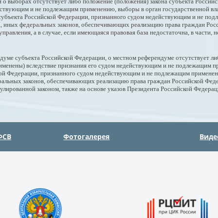
 о выборах отсутствует либо положение (положения) закона субъекта Российс
йствующим и не подлежащим применению, выборы в орган государственной вла
а субъекта Российской Федерации, признанного судом недействующим и не п
а, иных федеральных законов, обеспечивающих реализацию права граждан Рос
правления, а в случае, если имеющаяся правовая база недостаточна, в части, н
ндуме субъекта Российской Федерации, о местном референдуме отсутствует ли
рименены) вследствие признания его судом недействующим и не подлежащим 
ской Федерации, признанного судом недействующим и не подлежащим примене
альных законов, обеспечивающих реализацию права граждан Российской Федера
гулированной законом, также на основе указов Президента Российской Федерац
ФСВ
Фотогалерея
Виде