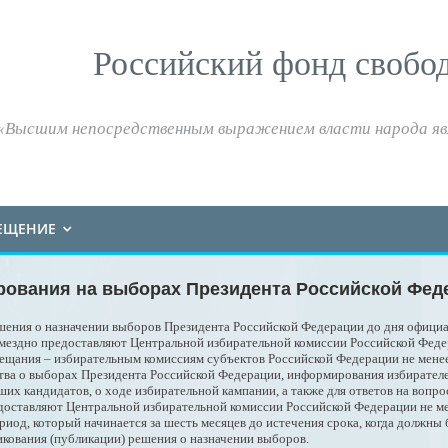
Российский фонд свобо
«Высшим непосредственным выражением власти народа яв
ЕЩЕНИЕ
рования на выборах Президента Российской Фед
ешения о назначении выборов Президента Российской Федерации до дня офици
мездно предоставляют Центральной избирательной комиссии Российской Федер
ещания – избирательным комиссиям субъектов Российской Федерации не менее
ства о выборах Президента Российской Федерации, информирования избирател
ших кандидатов, о ходе избирательной кампании, а также для ответов на воп
доставляют Центральной избирательной комиссии Российской Федерации не ме
ериод, который начинается за шесть месяцев до истечения срока, когда должн
икования (публикации) решения о назначении выборов.