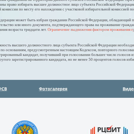
раны право избирать высшее должностное лицо субъекта Российской Федераци
 комиссии по месту его нахождения с участковой избирательной комиссией по
едерации может быть избран гражданин Российской Федерации, обладающий 
ительство или иного документа, подтверждающего права на проживание гражд
ания возраста тридцати лет.
Ограничение выдвижения фактором проживания гр
лжность высшего должностного лица субъекта Российской Федерации необходим
я по основаниям, предусмотренным настоящим Кодексом, повторного голосов
трированный кандидат, получивший при голосовании большее число голосов из
ругого зарегистрированного кандидата, но не менее 50 процентов голосов изб
ФСВ
Фотогалерея
Виде