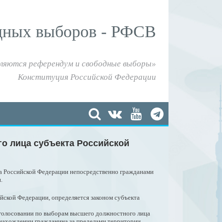
дных выборов - РФСВ
ляются референдум и свободные выборы»
Конституция Российской Федерации
го лица субъекта Российской
кта Российской Федерации непосредственно гражданами
.
ийской Федерации, определяется законом субъекта
голосовании по выборам высшего должностного лица
 нахождении гражданина за пределами территории