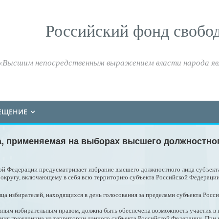
Российский фонд свобо
«Высшим непосредственным выражением власти народа яв
ЕЩЕНИЕ
а, применяемая на выборах высшего должностно
йской Федерации предусматривает избрание высшего должностного лица субъе
округу, включающему в себя всю территорию субъекта Российской Федерации
ца избирателей, находящихся в день голосования за пределами субъекта Росс
ным избирательным правом, должна быть обеспечена возможность участия в 
ния гражданина на территории данного субъекта Российской Федерации. При