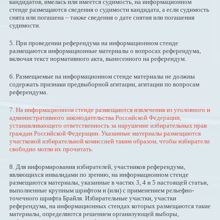
кандидатов, имелась или имеется судимость, на информационном
стенде размещаются сведения о судимости кандидата, а если судимость
снята или погашена – также сведения о дате снятия или погашения
судимости.
5. При проведении референдума на информационном стенде
размещаются информационные материалы о вопросах референдума,
включая текст нормативного акта, вынесенного на референдум.
6. Размещаемые на информационном стенде материалы не должны
содержать признаки предвыборной агитации, агитации по вопросам
референдума.
7. На информационном стенде размещаются извлечения из уголовного и
административного законодательства Российской Федерации,
устанавливающего ответственность за нарушение избирательных прав
граждан Российской Федерации. Указанные материалы размещаются
участковой избирательной комиссией таким образом, чтобы избиратели
свободно могли их прочитать.
8. Для информирования избирателей, участников референдума,
являющихся инвалидами по зрению, на информационном стенде
размещаются материалы, указанные в частях 3, 4 и 5 настоящей статьи,
выполненные крупным шрифтом и (или) с применением рельефно-
точечного шрифта Брайля. Избирательные участки, участки
референдума, на информационных стендах которых размещаются такие
материалы, определяются решением организующей выборы,