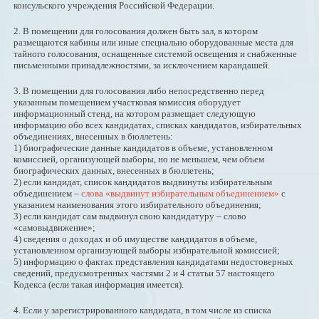
консульского учреждения Российской Федерации.
2. В помещении для голосования должен быть зал, в котором
размещаются кабины или иные специально оборудованные места для
тайного голосования, оснащенные системой освещения и снабженные
письменными принадлежностями, за исключением карандашей.
3. В помещении для голосования либо непосредственно перед
указанным помещением участковая комиссия оборудует
информационный стенд, на котором размещает следующую
информацию обо всех кандидатах, списках кандидатов, избирательных
объединениях, внесенных в бюллетень:
1) биографические данные кандидатов в объеме, установленном
комиссией, организующей выборы, но не меньшем, чем объем
биографических данных, внесенных в бюллетень;
2) если кандидат, список кандидатов выдвинуты избирательным
объединением –
слова «выдвинут избирательным объединением»
с
указанием наименования этого избирательного объединения;
3) если кандидат сам выдвинул свою кандидатуру – слово
«самовыдвижение»;
4) сведения о доходах и об имуществе кандидатов в объеме,
установленном организующей выборы избирательной комиссией;
5) информацию о фактах представления кандидатами недостоверных
сведений, предусмотренных частями 2 и 4 статьи 57 настоящего
Кодекса (если такая информация имеется).
4. Если у зарегистрированного кандидата, в том числе из списка