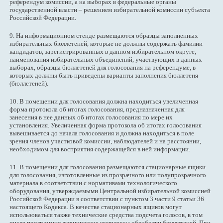
референдум комиссии, а на выборах в федеральные органы
государственной власти – решением избирательной комиссии субъекта
Российской Федерации.
9. На информационном стенде размещаются образцы заполненных
избирательных бюллетеней, которые не должны содержать фамилии
кандидатов, зарегистрированных в данном избирательном округе,
наименования избирательных объединений, участвующих в данных
выборах, образцы бюллетеней для голосования на референдуме, в
которых должны быть приведены варианты заполнения бюллетеня
(бюллетеней).
10. В помещении для голосования должна находиться увеличенная
форма протокола об итогах голосования, предназначенная для
занесения в нее данных об итогах голосования по мере их
установления. Увеличенная форма протокола об итогах голосования
вывешивается до начала голосования и должна находиться в поле
зрения членов участковой комиссии, наблюдателей и на расстоянии,
необходимом для восприятия содержащейся в ней информации.
11. В помещении для голосования размещаются стационарные ящики
для голосования, изготовленные из прозрачного или полупрозрачного
материала в соответствии с нормативами технологического
оборудования, утверждаемыми Центральной избирательной комиссией
Российской Федерации в соответствии с пунктом 3 части 9 статьи 36
настоящего Кодекса. В качестве стационарных ящиков могут
использоваться также технические средства подсчета голосов, в том
числе программно-технические комплексы обработки бюллетеней. При