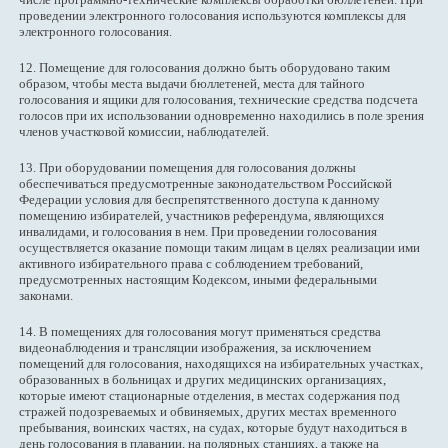
проведении электронного голосования используются комплексы для
электронного голосования.
12. Помещение для голосования должно быть оборудовано таким
образом, чтобы места выдачи бюллетеней, места для тайного
голосования и ящики для голосования, технические средства подсчета
голосов при их использовании одновременно находились в поле зрения
членов участковой комиссии, наблюдателей.
13. При оборудовании помещения для голосования должны
обеспечиваться предусмотренные законодательством Российской
Федерации условия для беспрепятственного доступа к данному
помещению избирателей, участников референдума, являющихся
инвалидами, и голосования в нем. При проведении голосования
осуществляется оказание помощи таким лицам в целях реализации ими
активного избирательного права с соблюдением требований,
предусмотренных настоящим Кодексом, иными федеральными
законами.
14. В помещениях для голосования могут применяться средства
видеонаблюдения и трансляции изображения, за исключением
помещений для голосования, находящихся на избирательных участках,
образованных в больницах и других медицинских организациях,
которые имеют стационарные отделения, в местах содержания под
стражей подозреваемых и обвиняемых, других местах временного
пребывания, воинских частях, на судах, которые будут находиться в
день голосования в плавании, на полярных станциях, а также на