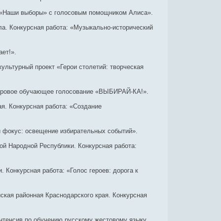
а «Наши выборы» с голосовым помощником Алиса».
а. Конкурсная работа: «Музыкально-исторический
ет!».
ультурный проект «Герои столетий: творческая
 игровое обучающее голосование «ВЫБИРАЙ-КА!».
я. Конкурсная работа: «Создание
 фокус: освещение избирательных событий».
й Народной Республики. Конкурсная работа:
Конкурсная работа: «Голос героев: дорога к
кая районная Краснодарского края. Конкурсная
нтенсив по обучению русскому жестовому языку