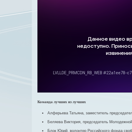
Команда лучших из лучших
Алферьева Татьяна, заместитель председател
Беляева Виктория, председатель Молодежной и
Блок Юрий, волонтер Российского фонда свобо