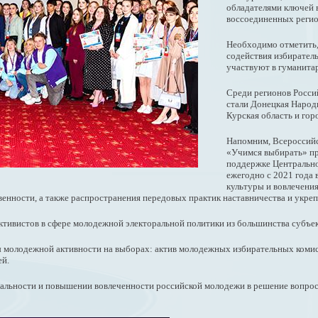
обладателями ключей 
воссоединенных регио
Необходимо отметить,
содействия избирател
участвуют в гуманита
Среди регионов Росси
стали Донецкая Народ
Курская область и гор
Напомним, Всероссийс
«Учимся выбирать» п
поддержке Центрально
ежегодно с 2021 года 
культуры и вовлечени
енности, а также распространения передовых практик наставничества и укре
 активистов в сфере молодежной электоральной политики из большинства субъе
ды молодежной активности на выборах: актив молодежных избирательных комис
ей.
туальности и повышении вовлеченности российской молодежи в решение вопро