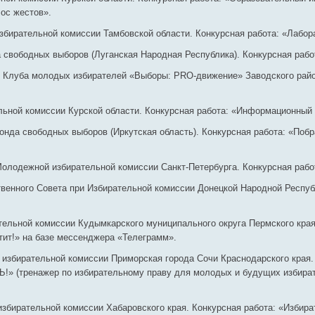
ос жестов».
бирательной комиссии Тамбовской области. Конкурсная работа: «Лабор
свободных выборов (Луганская Народная Республика). Конкурсная работ
 Клуба молодых избирателей «Выборы: PRO-движение» Заводского райо
ьной комиссии Курской области. Конкурсная работа: «Информационный 
онда свободных выборов (Иркутская область). Конкурсная работа: «Поб
олодежной избирательной комиссии Санкт-Петербурга. Конкурсная работ
енного Совета при Избирательной комиссии Донецкой Народной Республ
ельной комиссии Кудымкарского муниципального округа Пермского края.
тит!» на базе мессенджера «Телеграмм».
й избирательной комиссии Приморская города Сочи Краснодарского края
» (тренажер по избирательному праву для молодых и будущих избират
бирательной комиссии Хабаровского края. Конкурсная работа: «Избира