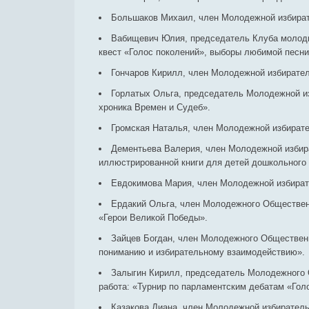
Большаков Михаил, член Молодежной избират
Вабищевич Юлия, председатель Клуба молоды
квест «Голос поколений», выборы любимой песни
Гончаров Кирилл, член Молодежной избирател
Горлатых Ольга, председатель Молодежной изб
хроника Времен и Судеб».
Громская Наталья, член Молодежной избирате
Дементьева Валерия, член Молодежной избира
иллюстрированной книги для детей дошкольного 
Евдокимова Мария, член Молодежной избирате
Ердакий Ольга, член Молодежного Общественн
«Герои Великой Победы».
Зайцев Богдан, член Молодежного Общественно
пониманию и избирательному взаимодействию».
Залыгин Кирилл, председатель Молодежного О
работа: «Турнир по парламентским дебатам «Гол
Казакова Диана, член Молодежной избиратель