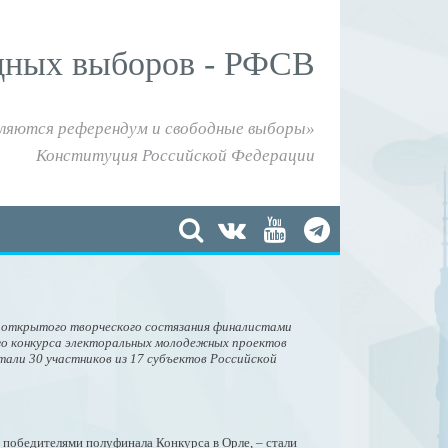
дных выборов - РФСВ
ляются референдум и свободные выборы»
Конституция Российской Федерации
и открытого творческого состязания финалистами
го конкурса электоральных молодежных проектов
али 30 участников из 17 субъектов Российской
 победителями полуфинала Конкурса в Орле, – стали