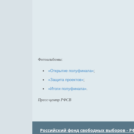
Фотоальбомы:
«Открытие полуфинала»
;
«Защита проектов»
;
«Итоги полуфинала»
.
Пресс-центр РФСВ
Российский фонд свободных выборов - Р