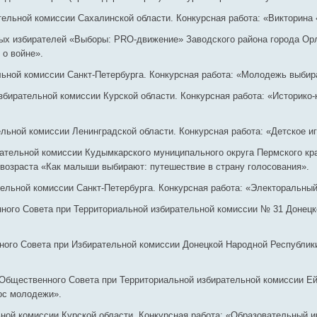
ельной комиссии Сахалинской области. Конкурсная работа: «Викторин
х избирателей «Выборы: PRO-движение» Заводского района города Орл
 о войне».
ьной комиссии Санкт-Петербурга. Конкурсная работа: «Молодежь выбира
ирательной комиссии Курской области. Конкурсная работа: «Историко-к
льной комиссии Ленинградской области. Конкурсная работа: «Детское
тельной комиссии Кудымкарского муниципального округа Пермского кра
возраста «Как малыши выбирают: путешествие в страну голосования».
льной комиссии Санкт-Петербурга. Конкурсная работа: «Электоральный
ого Совета при Территориальной избирательной комиссии № 31 Донецко
го Совета при Избирательной комиссии Донецкой Народной Республики. 
бщественного Совета при Территориальной избирательной комиссии Ейс
ос молодежи».
ной комиссии Курской области. Конкурсная работа: «Образовательный и