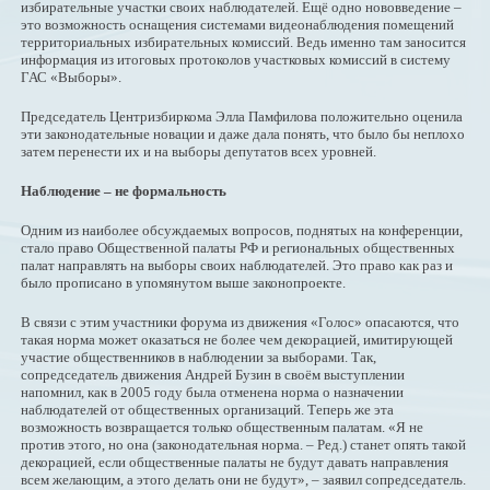
избирательные участки своих наблюдателей. Ещё одно нововведение –
это возможность оснащения системами видеонаблюдения помещений
территориальных избирательных комиссий. Ведь именно там заносится
информация из итоговых протоколов участковых комиссий в систему
ГАС «Выборы».
Председатель Центризбиркома Элла Памфилова положительно оценила
эти законодательные новации и даже дала понять, что было бы неплохо
затем перенести их и на выборы депутатов всех уровней.
Наблюдение – не формальность
Одним из наиболее обсуждаемых вопросов, поднятых на конференции,
стало право Общественной палаты РФ и региональных общественных
палат направлять на выборы своих наблюдателей. Это право как раз и
было прописано в упомянутом выше законопроекте.
В связи с этим участники форума из движения «Голос» опасаются, что
такая норма может оказаться не более чем декорацией, имитирующей
участие общественников в наблюдении за выборами. Так,
сопредседатель движения Андрей Бузин в своём выступлении
напомнил, как в 2005 году была отменена норма о назначении
наблюдателей от общественных организаций. Теперь же эта
возможность возвращается только общественным палатам. «Я не
против этого, но она (законодательная норма. – Ред.) станет опять такой
декорацией, если общественные палаты не будут давать направления
всем желающим, а этого делать они не будут», – заявил сопредседатель.