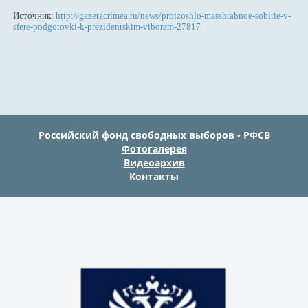
Источник:
http://gazetacrimea.ru/news/proizoshlo-masshtabnoe-sobitie-v-
sfere-podgotovki-k-prezidentskim-viboram-27817
Российский фонд свободных выборов - РФСВ
Фотогалерея
Видеоархив
Контакты