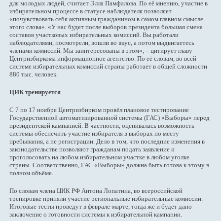
для молодых людей, считает Элла Памфилова. По её мнению, участие в
избирательном процессе в статусе наблюдателя позволяет
«почувствовать себя активным гражданином в самом главном смысле
этого слова». «У нас будет после выборов президента большая смена
составов участковых избирательных комиссий. Вы работали
наблюдателями, посмотрели, вошли во вкус, а потом выдвигаетесь
членами комиссий. Мы заинтересованы в этом», – цитирует главу
Центризбиркома информационное агентство. По её словам, во всей
системе избирательных комиссий страны работает в общей сложности
880 тыс. человек.
ЦИК тренируется
С 7 по 17 ноября Центризбирком провёл плановое тестирование
Государственной автоматизированной системы (ГАС) «Выборы» перед
президентской кампанией. В частности, оценивалась возможность
системы обеспечить участие избирателя в выборах по месту
пребывания, а не регистрации. Дело в том, что последние изменения в
законодательстве позволяют гражданам подать заявление и
проголосовать на любом избирательном участке в любом уголке
страны. Соответственно, ГАС «Выборы» должна быть готова к этому в
полном объёме.
По словам члена ЦИК РФ Антона Лопатина, во всероссийской
тренировке приняли участие региональные избирательные комиссии.
Итоговые тесты проведут в феврале-марте, тогда же и будет дано
заключение о готовности системы к избирательной кампании.