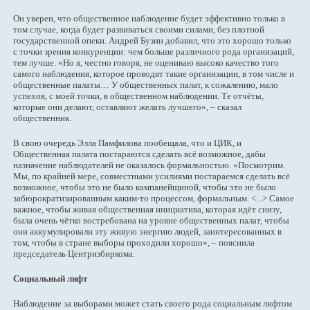
Он уверен, что общественное наблюдение будет эффективно только в
том случае, когда будет развиваться своими силами, без плотной
государственной опеки. Андрей Бузин добавил, что это хорошо только
с точки зрения конкуренции: чем больше различного рода организаций,
тем лучше. «Но я, честно говоря, не оцениваю высоко качество того
самого наблюдения, которое проводят такие организации, в том числе и
общественные палаты… У общественных палат, к сожалению, мало
успехов, с моей точки, в общественном наблюдении. Те отчёты,
которые они делают, оставляют желать лучшего», – сказал
общественник.
В свою очередь Элла Памфилова пообещала, что и ЦИК, и
Общественная палата постараются сделать всё возможное, дабы
назначение наблюдателей не оказалось формальностью. «Посмотрим.
Мы, по крайней мере, совместными усилиями постараемся сделать всё
возможное, чтобы это не было кампанейщиной, чтобы это не было
забюрократизированным каким-то процессом, формальным. <...> Самое
важное, чтобы живая общественная инициатива, которая идёт снизу,
была очень чётко востребована на уровне общественных палат, чтобы
они аккумулировали эту живую энергию людей, заинтересованных в
том, чтобы в стране выборы проходили хорошо», – пояснила
председатель Центризбиркома.
Социальный лифт
Наблюдение за выборами может стать своего рода социальным лифтом