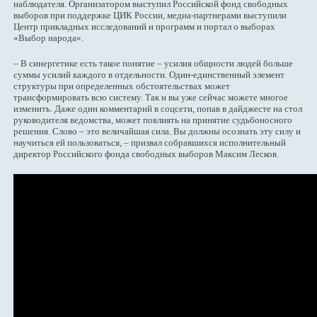
наблюдателя. Организатором выступил Российской фонд свободных
выборов при поддержке ЦИК России, медиа-партнерами выступили
Центр прикладных исследований и программ и портал о выборах
«Выбор народа».
– В синергетике есть такое понятие – усилия общности людей больше
суммы усилий каждого в отдельности. Один-единственный элемент
структуры при определенных обстоятельствах может
трансформировать всю систему. Так и вы уже сейчас можете многое
изменить. Даже один комментарий в соцсети, попав в дайджесте на стол
руководителя ведомства, может повлиять на принятие судьбоносного
решения. Слово – это величайшая сила. Вы должны осознать эту силу и
научиться ей пользоваться, – призвал собравшихся исполнительный
директор Российского фонда свободных выборов Максим Лесков.