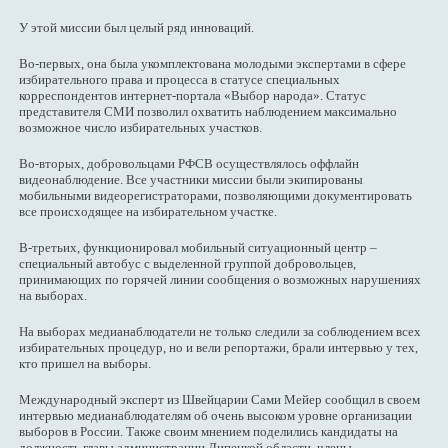
У этой миссии был целый ряд инноваций.
Во-первых, она была укомплектована молодыми экспертами в сфере
избирательного права и процесса в статусе специальных
корреспондентов интернет-портала «Выбор народа». Статус
представителя СМИ позволил охватить наблюдением максимально
возможное число избирательных участков.
Во-вторых, добровольцами РФСВ осуществлялось оффлайн
видеонаблюдение. Все участники миссии были экипированы
мобильными видеорегистраторами, позволяющими документировать
все происходящее на избирательном участке.
В-третьих, функционировал мобильный ситуационный центр –
специальный автобус с выделенной группой добровольцев,
принимающих по горячей линии сообщения о возможных нарушениях
на выборах.
На выборах медианаблюдатели не только следили за соблюдением всех
избирательных процедур, но и вели репортажи, брали интервью у тех,
кто пришел на выборы.
Международный эксперт из Швейцарии Сами Мейер сообщил в своем
интервью медианаблюдателям об очень высоком уровне организации
выборов в России. Также своим мнением поделились кандидаты на
должность главы администрации Липецкой области, члены