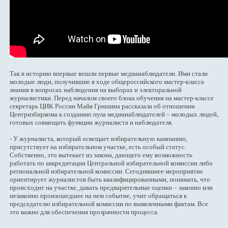
Так в историю впервые вошли первые медианаблюдатели. Ими стали
молодые люди, получившие в ходе общероссийского мастер-класса
знания в вопросах наблюдения на выборах и электоральной
журналистики. Перед началом своего блока обучения на мастер-классе
секретарь ЦИК России Майя Гришина рассказала об отношении
Центризбиркома к созданию пула медианаблюдателей – молодых людей,
готовых совмещать функции журналиста и наблюдателя.
- У журналиста, который освещает избирательную кампанию,
присутствует на избирательном участке, есть особый статус.
Собственно, это вытекает из закона, дающего ему возможность
работать по аккредитации Центральной избирательной комиссии либо
региональной избирательной комиссии. Сегодняшнее мероприятие
ориентирует журналистов быть квалифицированными, понимать, что
происходит на участке, давать предварительные оценки – законно или
незаконно произошедшее на нем событие, учит обращаться к
председателю избирательной комиссии по выявленными фактам. Все
это важно для обеспечения прозрачности процесса.