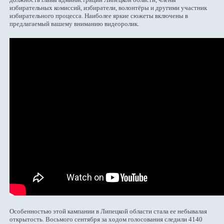
избирательных комиссий, избиратели, волонтёры и другими участник
избирательного процесса. Наиболее яркие сюжеты включены в
предлагаемый вашему вниманию видеоролик.
Особенностью этой кампании в Липецкой области стала ее небывалая
открытость. Восьмого сентября за ходом голосования следили 4140