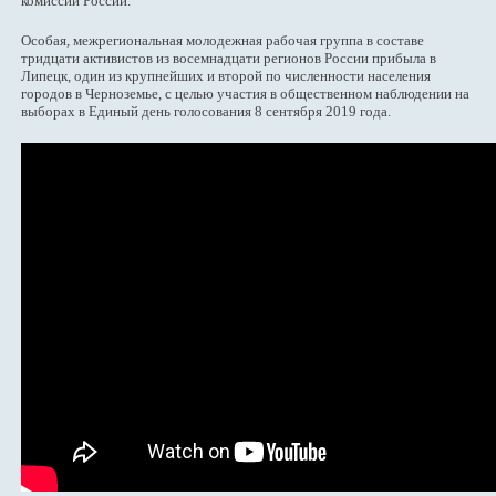
комиссий России.
Особая, межрегиональная молодежная рабочая группа в составе
тридцати активистов из восемнадцати регионов России прибыла в
Липецк, один из крупнейших и второй по численности населения
городов в Черноземье, с целью участия в общественном наблюдении на
выборах в Единый день голосования 8 сентября 2019 года.