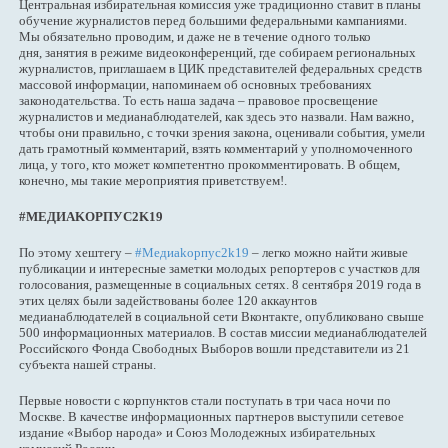
Центральная избирательная комиссия уже традиционно ставит в планы
обучение журналистов перед большими федеральными кампаниями.
Мы обязательно проводим, и даже не в течение одного только
дня, занятия в режиме видеоконференций, где собираем региональных
журналистов, приглашаем в ЦИК представителей федеральных средств
массовой информации, напоминаем об основных требованиях
законодательства. То есть наша задача – правовое просвещение
журналистов и медианаблюдателей, как здесь это назвали. Нам важно,
чтобы они правильно, с точки зрения закона, оценивали события, умели
дать грамотный комментарий, взять комментарий у уполномоченного
лица, у того, кто может компетентно прокомментировать. В общем,
конечно, мы такие мероприятия приветствуем!.
#МЕДИАKОРПУС2K19
По этому хештегу –
#Медиаkорпус2k19
– легко можно найти живые
публикации и интересные заметки молодых репортеров с участков для
голосования, размещенные в социальных сетях. 8 сентября 2019 года в
этих целях были задействованы более 120 аккаунтов
медианаблюдателей в социальной сети Вконтакте, опубликовано свыше
500 информационных материалов. В состав миссии медианаблюдателей
Российского Фонда Свободных Выборов вошли представители из 21
субъекта нашей страны.
Первые новости с корпунктов стали поступать в три часа ночи по
Москве. В качестве информационных партнеров выступили сетевое
издание «Выбор народа» и Союз Молодежных избирательных