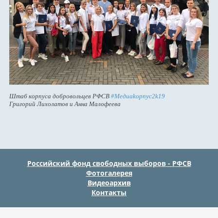
Штаб корпуса добровольцев РФСВ
#Медиаkорпус2k19
Григорий Лихолатов и Анна Малофеева
Российский фонд свободных выборов - РФСВ
Фотогалерея
Видеоархив
Контакты