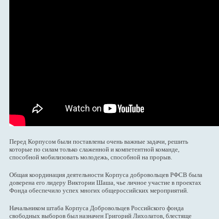
Перед Корпусом были поставлены очень важные задачи, решить
которые по силам только слаженной и компетентной команде,
способной мобилизовать молодежь, способной на прорыв.
Общая координация деятельности Корпуса добровольцев РФСВ была
доверена его лидеру Виктории Шаша, чье личное участие в проектах
Фонда обеспечило успех многих общероссийских мероприятий.
Начальником штаба Корпуса Добровольцев Российского фонда
свободных выборов был назначен Григорий Лихолатов, блестяще