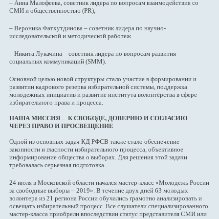
– Анна Малофеева, советник лидера по вопросам взаимодействия со
СМИ и общественностью (PR);
– Вероника Фатхутдинова – советник лидера по научно-
исследовательской и методической работеж
– Никита Лукачина – советник лидера по вопросам развития
социальных коммуникаций (SMM).
Основной целью новой структуры стало участие в формировании и
развитии кадрового резерва избирательной системы, поддержка
молодежных инициатив и развитие института волонтёрства в сфере
избирательного права и процесса.
НАША МИССИЯ – К СВОБОДЕ, ДОВЕРИЮ И СОГЛАСИЮ
ЧЕРЕЗ ПРАВО И ПРОСВЕЩЕНИЕ
Одной из основных задач КД РФСВ также стало обеспечение
законности и гласности избирательного процесса, объективное
информирование общества о выборах. Для решения этой задачи
требовалась серьезная подготовка.
24 июля в Московской области начался мастер-класс «Молодежь России
за свободные выборы – 2019». В течение двух дней 63 молодых
волонтера из 21 региона России обучались грамотно анализировать и
освещать избирательный процесс. Все слушатели специализированного
мастер-класса приобрели впоследствии статус представителя СМИ или