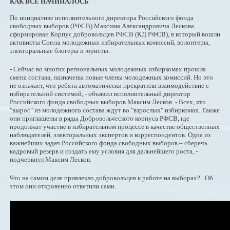
КАК ВСЕ НАЧИНАЛОСЬ
По инициативе исполнительного директора Российского фонда
свободных выборов (РФСВ) Максима Александровича Лескова
сформирован Корпус добровольцев РФСВ (КД РФСВ), в который вошли
активисты Союза молодежных избирательных комиссий, волонтеры,
электоральные блогеры и юристы.
- Сейчас во многих региональных молодежных избиркомах прошла
смена состава, назначены новые члены молодежных комиссий. Но это
не означает, что ребята автоматически прекратили взаимодействие с
избирательной системой, - объявил исполнительный директор
Российского фонда свободных выборов Максим Лесков. - Всех, кто
"вырос" из молодежного состава ждут во "взрослых" избиркомах. Также
они приглашены в ряды Добровольческого корпуса РФСВ, где
продолжат участие в избирательном процессе в качестве общественных
наблюдателей, электоральных экспертов и корреспондентов. Одна из
важнейших задач Российского фонда свободных выборов – сберечь
кадровый резерв и создать ему условия для дальнейшего роста, -
подчеркнул Максим Лесков.
Что на самом деле привлекло добровольцев к работе на выборах?.. Об
этом они откровенно ответили сами.