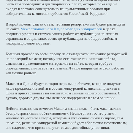
быть тем проводником для творческих ребят, которые пока еще не
входят в составы совещательно-консультативных органов при
избирательных комиссиях субъектов Российской Федерации.
Второй момент связан с тем, что ваши репортажи мы будем размещать
на сайте
Межрегионального Клуба молодых избирателей
в целях
поднятия уровня и статуса ваших работ: от публикации на личных
страницах в социальных сетях до публикации на общероссийском
информационном портале.
Большая просьба ко всем: прошу не откладывать написание репортажей
на последний момент, потому что есть также техническая работа,
связанная с размещением материалов на сайте, которая требует
определенных сил, затрат и времени. Лучше направляйте свои работы
как можно раньше.
Максим и Диана будут сегодня первыми ребятами, которые получат
наше предложение войти в состав конкурсной комиссии, приехать в
Орел и присутствовать на масштабном финале нашего состязания. Я
думаю, дорогие друзья, вы меня все поддержите в этом решении.
Действительно, как отметил Максим «наша цель – быть максимально
беспристрастными и объективными». Несмотря на то, что у меня,
конечно же, есть те авторы, которым я уже сейчас симпатизирую, тем
не менее, решение конкурсной комиссии будет абсолютно независимым,
и, я надеюсь, что призы получат самые достойные участники.