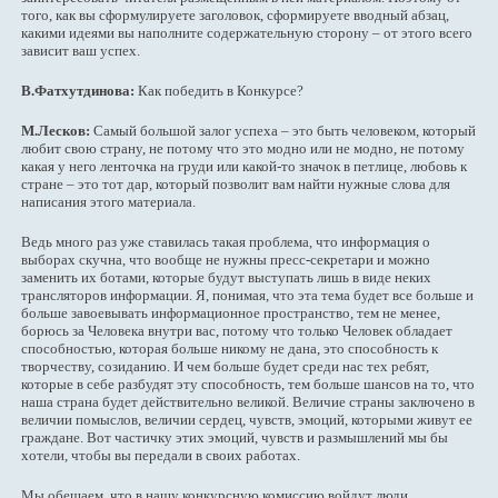
того, как вы сформулируете заголовок, сформируете вводный абзац,
какими идеями вы наполните содержательную сторону – от этого всего
зависит ваш успех.
В.Фатхутдинова:
Как победить в Конкурсе?
М.Лесков:
Самый большой залог успеха – это быть человеком, который
любит свою страну, не потому что это модно или не модно, не потому
какая у него ленточка на груди или какой-то значок в петлице, любовь к
стране – это тот дар, который позволит вам найти нужные слова для
написания этого материала.
Ведь много раз уже ставилась такая проблема, что информация о
выборах скучна, что вообще не нужны пресс-секретари и можно
заменить их ботами, которые будут выступать лишь в виде неких
трансляторов информации. Я, понимая, что эта тема будет все больше и
больше завоевывать информационное пространство, тем не менее,
борюсь за Человека внутри вас, потому что только Человек обладает
способностью, которая больше никому не дана, это способность к
творчеству, созиданию. И чем больше будет среди нас тех ребят,
которые в себе разбудят эту способность, тем больше шансов на то, что
наша страна будет действительно великой. Величие страны заключено в
величии помыслов, величии сердец, чувств, эмоций, которыми живут ее
граждане. Вот частичку этих эмоций, чувств и размышлений мы бы
хотели, чтобы вы передали в своих работах.
Мы обещаем, что в нашу конкурсную комиссию войдут люди,