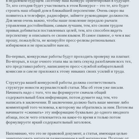
в недалеком будущем. Поэтому наш Конкурс ориентирован в будущее.
Те, кто сегодня будет участвовать в этом Конкурсе – это те, кто будет
строить наш общий дом в ближайшей перспективе. Очень скоро вы
появитесь в телеэфире, радиоэфире, займете руководящие должности.
Для меня очень важно, чтобы наше поколение передало рычаги
управления достойнейшим, самым лучшим, тем, кто своим трудом
привык добиваться поставленных целей, тем, кто способен видеть
перспективу и описывать ее своим языком. И самое главное, о чем я вас
прошу, пожалуйста, не копируйте пресс-релизы региональных
избиркомов и не присылайте нам их.
Во-первых, конкурсные работы будут проходить проверку на плагиат.
Во-вторых, в ходе очного этапа мы за пять секунд разоблачим всех тех,
кто представил работу, написанную пресс-службой избирательной
комиссии и сам не приложил к этому никаких своих усилий и труда.
Структура вашей конкурсной работы должна соответствовать
структуре новости журналистской статьи. Мы об этом уже писали.
Начинать надо с того, что вы формируете сначала общий
содержательный блок информации, потом думаете над тем, что
написать в заключении. В заключении должно быть ваше мнение либо
комментарий того человека, к которому вы обратились за ним. Потом вы
начинаете «сжимать» эту информацию буквально до одного вводного
абзаца, после чего отвлекаетесь на какое-то время и только потом
формулируете яркий содержательный заголовок.
Напоминаю, что это не правовой документ, а статья, имеющая целью
заинтересовать читателя размещенным в ней материалом. Поэтому от