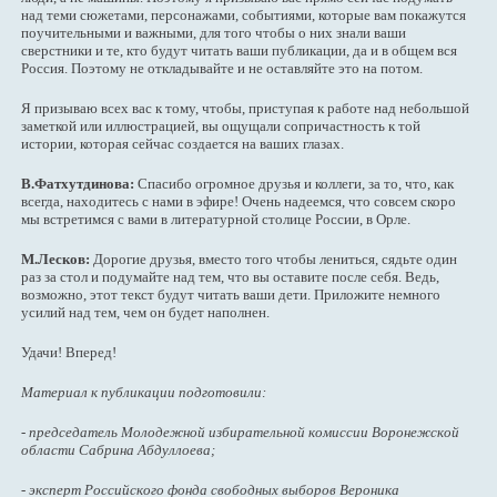
над теми сюжетами, персонажами, событиями, которые вам покажутся
поучительными и важными, для того чтобы о них знали ваши
сверстники и те, кто будут читать ваши публикации, да и в общем вся
Россия. Поэтому не откладывайте и не оставляйте это на потом.
Я призываю всех вас к тому, чтобы, приступая к работе над небольшой
заметкой или иллюстрацией, вы ощущали сопричастность к той
истории, которая сейчас создается на ваших глазах.
В.Фатхутдинова:
Спасибо огромное друзья и коллеги, за то, что, как
всегда, находитесь с нами в эфире! Очень надеемся, что совсем скоро
мы встретимся с вами в литературной столице России, в Орле.
М.Лесков:
Дорогие друзья, вместо того чтобы лениться, сядьте один
раз за стол и подумайте над тем, что вы оставите после себя. Ведь,
возможно, этот текст будут читать ваши дети. Приложите немного
усилий над тем, чем он будет наполнен.
Удачи! Вперед!
Материал к публикации подготовили:
- председатель Молодежной избирательной комиссии Воронежской
области Сабрина Абдуллоева;
- эксперт Российского фонда свободных выборов Вероника