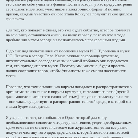
это само по себе участие в финале. Кстати говоря, у нас предусмотрены
сертификаты для всех участников в электронной форме. И помимо
призов, каждый участник очного этапа Конкурса получит также диплом
финалиста.
Для тех, кто попадет в финал, это уже будет событие, которое повлияет
на всю вашу оставшуюся жизнь, на вашу карьеру, потому что в ходе
пребывания в этом городе вы познакомитесь с прекрасными людьми.
Я до сих под впечатлением от посещения музея И.С. Тургенева и музея
Н.С. Лескова в городе Орле. Какие важные сокровища духовные,
интеллектуальные сосредоточены и с какой любовью они передаются
тем, кто приходит в эти музеи. Поэтому мы, конечно, будем просить
наших соорганизаторов, чтобы финалисты тоже смогли посетить эти
места.
Поверьте, что точно также, как вирусы попадают и распространяются в
организме, точно также и вирусы культуры, интеллигентности [пускай
даже многие считают это слово забытым], вирусы интеллектуальности
– они также существуют и распространяются в той среде, в которой мы
с вами будем находиться.
Я уверен, что тот, кто побывает в Орле, который дал миру
необыкновенное соцветие литературных гениев, уедет преображенным.
Даже если вы не станете писателем или журналистом, то вы все равно
получите частицу того дара, дара слова, который позволит вам во всей
вашей жизни научиться грамотно излагать свои мысли, действовать