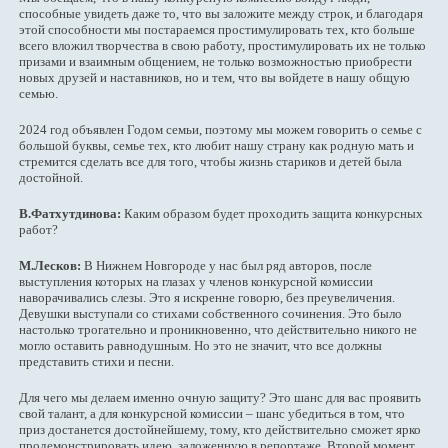
способные увидеть даже то, что вы заложите между строк, и благодаря
этой способности мы постараемся простимулировать тех, кто больше
всего вложил творчества в свою работу, простимулировать их не только
призами и взаимным общением, не только возможностью приобрести
новых друзей и наставников, но и тем, что вы войдете в нашу общую
семью.
2024 год объявлен Годом семьи, поэтому мы можем говорить о семье с
большой буквы, семье тех, кто любит нашу страну как родную мать и
стремится сделать все для того, чтобы жизнь стариков и детей была
достойной.
В.Фатхутдинова:
Каким образом будет проходить защита конкурсных
работ?
М.Лесков:
В Нижнем Новгороде у нас был ряд авторов, после
выступления которых на глазах у членов конкурсной комиссии
наворачивались слезы. Это я искренне говорю, без преувеличения.
Девушки выступали со стихами собственного сочинения. Это было
настолько трогательно и проникновенно, что действительно никого не
могло оставить равнодушным. Но это не значит, что все должны
представить стихи и песни.
Для чего мы делаем именно очную защиту? Это шанс для вас проявить
свой талант, а для конкурсной комиссии – шанс убедиться в том, что
приз достанется достойнейшему, тому, кто действительно сможет ярко
продемонстрировать идею, заложенную в репортаже. Второй момент,