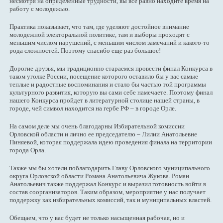
несмотря на определенные трудности, вы все равно находите время на
работу с молодежью.
Практика показывает, что там, где уделяют достойное внимание
молодежной электоральной политике, там и выборы проходят с
меньшим числом нарушений, с меньшим числом замечаний и какого-то
рода сложностей. Поэтому спасибо еще раз большое!
Дорогие друзья, мы традиционно стараемся провести финал Конкурса в
таком уголке России, посещение которого оставило бы у вас самые
теплые и радостные воспоминания и стало бы частью той программы
культурного развития, которую вы сами себе намечаете. Поэтому финал
нашего Конкурса пройдет в литературной столице нашей страны, в
городе, чей символ находится на гербе РФ – в городе Орле.
На самом деле мы очень благодарны Избирательной комиссии
Орловской области и лично ее председателю – Лилии Анатольевне
Пиняевой, которая поддержала идею проведения финала на территории
города Орла.
Также мы бы хотели поблагодарить Главу Орловского муниципального
округа Орловской области Романа Анатольевича Жукова. Роман
Анатольевич также поддержал Конкурс и выразил готовность войти в
состав соорганизаторов. Таким образом, мероприятие у нас получает
поддержку как избирательных комиссий, так и муниципальных властей.
Обещаем, что у вас будет не только насыщенная рабочая, но и