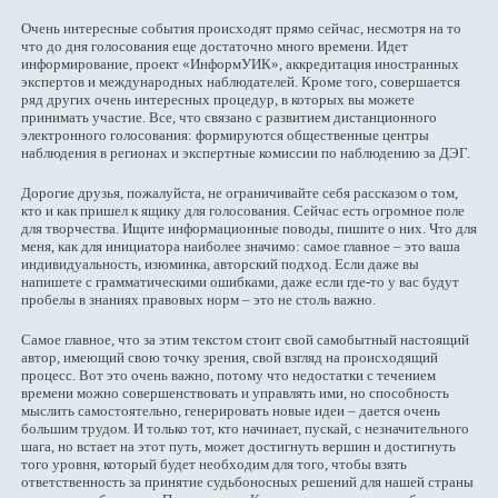
Очень интересные события происходят прямо сейчас, несмотря на то
что до дня голосования еще достаточно много времени. Идет
информирование, проект «ИнформУИК», аккредитация иностранных
экспертов и международных наблюдателей. Кроме того, совершается
ряд других очень интересных процедур, в которых вы можете
принимать участие. Все, что связано с развитием дистанционного
электронного голосования: формируются общественные центры
наблюдения в регионах и экспертные комиссии по наблюдению за ДЭГ.
Дорогие друзья, пожалуйста, не ограничивайте себя рассказом о том,
кто и как пришел к ящику для голосования. Сейчас есть огромное поле
для творчества. Ищите информационные поводы, пишите о них. Что для
меня, как для инициатора наиболее значимо: самое главное – это ваша
индивидуальность, изюминка, авторский подход. Если даже вы
напишете с грамматическими ошибками, даже если где-то у вас будут
пробелы в знаниях правовых норм – это не столь важно.
Самое главное, что за этим текстом стоит свой самобытный настоящий
автор, имеющий свою точку зрения, свой взгляд на происходящий
процесс. Вот это очень важно, потому что недостатки с течением
времени можно совершенствовать и управлять ими, но способность
мыслить самостоятельно, генерировать новые идеи – дается очень
большим трудом. И только тот, кто начинает, пускай, с незначительного
шага, но встает на этот путь, может достигнуть вершин и достигнуть
того уровня, который будет необходим для того, чтобы взять
ответственность за принятие судьбоносных решений для нашей страны