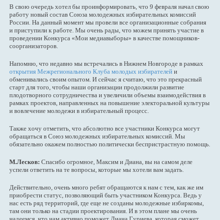
В свою очередь хотел бы проинформировать, что 9 февраля начал свою
работу новый состав Союза молодежных избирательных комиссий
России. На данный момент мы провели все организационные собрания
и приступили к работе. Мы очень рады, что можем принять участие в
проведении Конкурса «Мои медиавыборы» в качестве помощников-
соорганизаторов.
Напомню, что недавно мы встречались в Нижнем Новгороде в рамках
открытия Межрегионального Клуба молодых избирателей
и
обменивались своим опытом. И сейчас я считаю, что это прекрасный
старт для того, чтобы наши организации продолжили развитие
плодотворного сотрудничества и увеличили объемы взаимодействия в
рамках проектов, направленных на повышение электоральной культуры
и вовлечение молодежи в избирательный процесс.
Также хочу отметить, что абсолютно все участники Конкурса могут
обращаться в Союз молодежных избирательных комиссий. Мы
обязательно окажем полностью политически беспристрастную помощь.
М.Лесков:
Спасибо огромное, Максим и Диана, вы на самом деле
успели ответить на те вопросы, которые мы хотели вам задать.
Действительно, очень много ребят обращаются к нам с тем, как же им
приобрести статус, позволяющий быть участником Конкурса. Ведь у
нас есть ряд территорий, где еще не созданы молодежные избиркомы,
там они только на стадии проектирования. И в этом плане мы очень
надеемся, что нам активно поможет Диана Гуриева, которая сможет