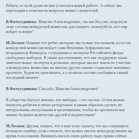
Ребята, от всей души желаю успехов в вашей работе. А сейчас мы
переходим к ответам на вопросы наших слушателей.
В.Фатхутдинова
: Максим Александрович, так как Вы уже затронули
тему состава конкурсной комиссии, расскажите, пожалуйста, кто еще
войдет в жюри?
М.Лесков:
Помимо тех ребят, которых мы только что назвали, в состав
конкурсной комиссии войдет сама Вероника Зуфаровна как
координатор Конкурса, сотрудники и эксперты Российского фонда
свободных выборов. Я также рассчитываю, что нас поддержат наши
замечательные эксперты в регионах, которых мы все знаем по участию
в конкурсных комиссиях во многих других наших социально значимых
проектах. Будем их приглашать, а о полном составе сообщим в самый
последний момент.
В.Фатхутдинова:
Спасибо, Максим Александрович!
В обществе бытует мнение, что выборы – это скучно. О чем можно
написать ребятам в своих репортажах и каким образом сделать их
интересными, нескучными и креативными, чтобы их прочитало как
можно большее количество друзей и подписчиков?
М.Лесков:
Друзья, первое, что я вам хочу сказать, что вы совершаете
большую ошибку, если считаете, что нужно писать непосредственно во
время голосования. Начинать писать свою работу надо прямо сейчас.