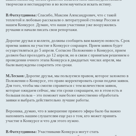
творчески и нестандартно и во всем научиться искать истину.
В.Фатхутдинова:
Спасибо, Максим Александрович, что с такой
теплотой и любовью рассказали о литературной столице России и
нашем Конкурсе. Думаю, что наши участники уже вооружились
ручками и начали писать свои репортажи.
Дорогие друзья и коллеги, должны сообщить вам важную новость. Срок
приема заявок на участие в Конкурсе сокращен. Прием заявок будет
осуществляться до 5 апреля. Согласно Положению о Конкурсе, прием
должен был проходить до 12 апреля, но в связи с принятым решением о
проведении очного этапа Конкурса в двадцатых числах апреля, мы
были вынуждены сократить эти сроки.
М.Лесков:
Дорогие друзья, мы пользуемся правом, которое заложено в
Положении о Конкурсе, это право корректировать сроки подачи заявок.
Для того, чтобы мы смогли справиться с тем количеством заявок,
которые ожидаем сейчас, мы эти сроки сокращаем, но в этом есть и
большая польза – это поможет нам более качественно обработать
заявки и выбрать действительно лучшие работы.
Вероника, думаю, что в завершение прямого эфира было бы важно
напомнить нашим слушателям еще раз о том, кто может принять
участие в Конкурсе и что для этого нужно.
В.Фатхутдинова:
Участниками Конкурса могут стать