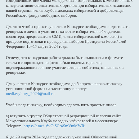
совершеннолетние члены молодежных избирательных комиссий и иных
консультативно-совещательных органов при избирательных комиссиях
нашей страны, члены клубов молодых избирателей и добровольцы
Российского фонда свободных выборов.
Для того чтобы принять участие в Конкурсе необходимо подготовить
репортаж о личном участии (в качестве избирателя, наблюдателя,
волонтера, представителя СМИ, члена избирательной комиссии) в
процессе подготовки и проведения выборов Президента Российской
Федерации 15–17 марта 2024 года.
Отмечу, что конкурсная работа должна быть выполнена в формате
текста в сопровождении фото- и/или видеоматериалов,
подтверждающих личное участие автора в событиях, описанных в
репортаже.
Для участия в Конкурсе необходимо до 5 апреля направить заявку
установленной формы на электронную почту:
mediavybory_2024@mail.ru
.
Чтобы подать заявку, необходимо сделать пять простых шагов:
а) вступить в группу Общественной редакционной коллегии сайта
Межрегионального Клуба молодых избирателей в мессенджере
Telegram:
https://t.me/+6vCiSCr4SmVmMWRi
.
б) до 29 марта 2024 года предложить указанной Общественной