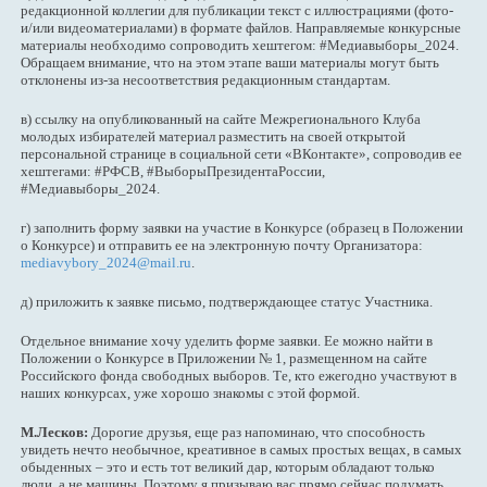
редакционной коллегии для публикации текст с иллюстрациями (фото-
и/или видеоматериалами) в формате файлов. Направляемые конкурсные
материалы необходимо сопроводить хештегом: #Медиавыборы_2024.
Обращаем внимание, что на этом этапе ваши материалы могут быть
отклонены из-за несоответствия редакционным стандартам.
в) ссылку на опубликованный на сайте Межрегионального Клуба
молодых избирателей материал разместить на своей открытой
персональной странице в социальной сети «ВКонтакте», сопроводив ее
хештегами: #РФСВ, #ВыборыПрезидентаРоссии,
#Медиавыборы_2024.
г) заполнить форму заявки на участие в Конкурсе (образец в Положении
о Конкурсе) и отправить ее на электронную почту Организатора:
mediavybory_2024@mail.ru
.
д) приложить к заявке письмо, подтверждающее статус Участника.
Отдельное внимание хочу уделить форме заявки. Ее можно найти в
Положении о Конкурсе в Приложении № 1, размещенном на сайте
Российского фонда свободных выборов. Те, кто ежегодно участвуют в
наших конкурсах, уже хорошо знакомы с этой формой.
М.Лесков:
Дорогие друзья, еще раз напоминаю, что способность
увидеть нечто необычное, креативное в самых простых вещах, в самых
обыденных – это и есть тот великий дар, которым обладают только
люди, а не машины. Поэтому я призываю вас прямо сейчас подумать