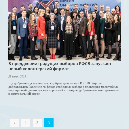
В преддверии грядущих выборов РФСВ запускает
новый волонтерский формат
25 июня, 2019
Год добровольца закончился, а добрые дела — нет. В 2018 Корпус
добровольцев Российского фонда свободных выборов провел ряд масштабных
мероприятий, делом доказав огромный потенциал добровольческого движения
в электоральной сфере.
«
1
2
3