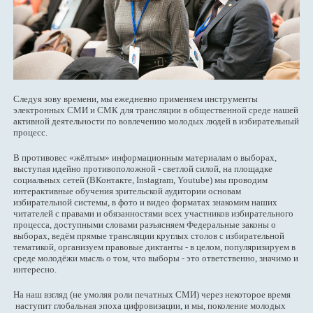
Следуя зову времени, мы ежедневно применяем инструменты
электронных СМИ и СМК для трансляции в общественной среде нашей
активной деятельности по вовлечению молодых людей в избирательный
процесс.
В противовес «жёлтым» информационным материалам о выборах,
выступая идейно противоположной - светлой силой, на площадке
социальных сетей (ВКонтакте, Instagram, Youtube) мы проводим
интерактивные обучения зрительской аудитории основам
избирательной системы, в фото и видео форматах знакомим наших
читателей с правами и обязанностями всех участников избирательного
процесса, доступными словами разъясняем Федеральные законы о
выборах, ведём прямые трансляции круглых столов с избирательной
тематикой, организуем правовые диктанты - в целом, популяризируем в
среде молодёжи мысль о том, что выборы - это ответственно, значимо и
интересно.
На наш взгляд (не умоляя роли печатных СМИ) через некоторое время
наступит глобальная эпоха цифровизации, и мы, поколение молодых