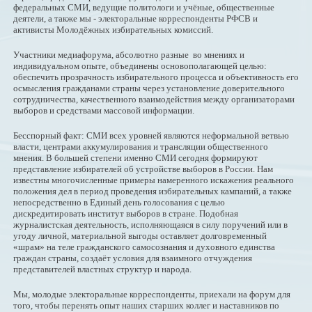
федеральных СМИ, ведущие политологи и учёные, общественные
деятели, а также мы - электоральные корреспонденты РФСВ и
активисты Молодёжных избирательных комиссий.
Участники медиафорума, абсолютно разные во мнениях и
индивидуальном опыте, объединены основополагающей целью:
обеспечить прозрачность избирательного процесса и объективность его
осмысления гражданами страны через установление доверительного
сотрудничества, качественного взаимодействия между организаторами
выборов и средствами массовой информации.
Бесспорный факт: СМИ всех уровней являются неформальной ветвью
власти, центрами аккумулирования и трансляции общественного
мнения. В большей степени именно СМИ сегодня формируют
представление избирателей об устройстве выборов в России. Нам
известны многочисленные примеры намеренного искажения реального
положения дел в период проведения избирательных кампаний, а также
непосредственно в Единый день голосования с целью
дискредитировать институт выборов в стране. Подобная
журналистская деятельность, исполняющаяся в силу поручений или в
угоду личной, материальной выгоды оставляет долговременный
«шрам» на теле гражданского самосознания и духовного единства
граждан страны, создаёт условия для взаимного отчуждения
представителей властных структур и народа.
Мы, молодые электоральные корреспонденты, приехали на форум для
того, чтобы перенять опыт наших старших коллег и наставников по