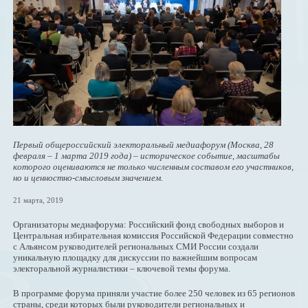
Первый общероссийский электоральный медиафорум (Москва, 28
февраля – 1 марта 2019 года) – историческое событие, масштабы
которого оцениваются не только численным составом его участников,
но и ценностно-смысловым значением.
21 марта, 2019
Организаторы медиафорума: Российский фонд свободных выборов и
Центральная избирательная комиссия Российской Федерации совместно
с Альянсом руководителей региональных СМИ России создали
уникальную площадку для дискуссии по важнейшим вопросам
электоральной журналистики – ключевой темы форума.
В программе форума приняли участие более 250 человек из 65 регионов
страны, среди которых были руководители региональных и