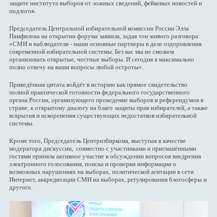
защите института выборов от ложных сведений, фейковых новостей и
подлогов.
Председатель Центральной избирательной комиссии России Элла
Памфилова на открытии форума заявила, задав тон живого разговора:
«СМИ и наблюдатели - наши основные партнеры в деле оздоровления
современной избирательной системы. Без вас мы не сможем
организовать открытые, честные выборы. И сегодня я максимально
полно отвечу на ваши вопросы любой остроты».
Приведённая цитата войдёт в историю как прямое свидетельство
полной практической готовности федерального государственного
органа России, организующего проведение выборов и референдумов в
стране, к открытому диалогу на благо защиты прав избирателей, а также
вскрытия и искоренения существующих недостатков избирательной
системы.
Кроме того, Председатель Центризбиркома, выступая в качестве
модератора дискуссии, совместно с участниками и приглашёнными
гостями приняла активное участие в обсуждении вопросов внедрения
электронного голосования, поиска и проверки информации о
возможных нарушениях на выборах, политической агитации в сети
Интернет, аккредитации СМИ на выборах, регулирования блогосферы и
другого.