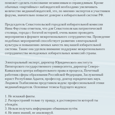
поможет сделать голосование независимым и справедливым. Кроме
обычных «партийных» наблюдателей необходимо увеличивать
количество медианаблюдателей, это, по мнению экспертов и участников
форума, значительно повысит доверие к избирательной системе РФ.
Председатель Севастопольской городской избирательной комиссии
Нина Фаустова отметила, что для Севастополя как патриотической
столицы, города с богатой историей, очень важно проводить
мероприятия в формате межрегионального сотрудничества. Проведение
подобных мероприятий способствует развитию электоральной
культуры и повышению личных качеств лиц нашей избирательной
системы. Также она уделила внимание поддержке межрегионального
сотрудничества молодежных избирательных комиссий страны.
Электоральный эксперт, директор Юридического института
Пятигорского государственного университета, директор Северо-
Кавказского центра избирательного права и процесса, Почетный
работник сферы образования Российской Федерации, Заслуженный
юрист Республики Адыгея, профессор, доктор юридических наук.
Людмила Тхабисимова представила кодекс профессиональной этики
медианаблюдателя. Основные тезисы будущего кодекса:
1. Не искажай факты.
2. Распространяй только ту правду, в достоверности которой ты
убеждён.
3. Нельзя получать информацию обманным путём.
4. Не имея знаний, не анализируй.