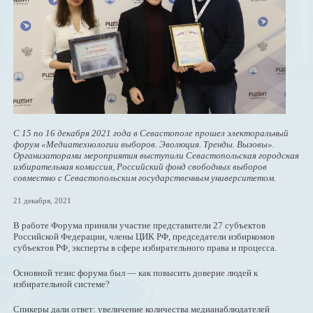
С 15 по 16 декабря 2021 года в Севастополе прошел электоральный
форум «Медиатехнологии выборов. Эволюция. Тренды. Вызовы».
Организаторами мероприятия выступили Севастопольская городская
избирательная комиссия, Российский фонд свободных выборов
совместно с Севастопольским государственным университетом.
21 декабря, 2021
В работе Форума приняли участие представители 27 субъектов
Российской Федерации, члены ЦИК РФ, председатели избиркомов
субъектов РФ, эксперты в сфере избирательного права и процесса.
Основной тезис форума был — как повысить доверие людей к
избирательной системе?
Спикеры дали ответ: увеличение количества медианаблюдателей