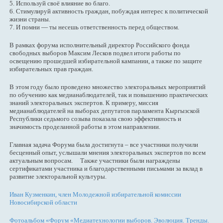
5. Используй своё влияние во благо.
6. Стимулируй активность граждан, побуждая интерес к политической
жизни страны.
7. И помни — ты несешь ответственность перед обществом.
В рамках форума исполнительный директор Российского фонда
свободных выборов Максим Лесков подвел итоги работы по
освещению прошедшей избирательной кампании, а также по защите
избирательных прав граждан.
В этом году было проведено множество электоральных мероприятий
по обучению как медианаблюдателей, так и повышению практических
знаний электоральных экспертов. К примеру, миссия
медианаблюдателей на выборах депутатов парламента Кыргызской
Республики седьмого созыва показала свою эффективность и
значимость проделанной работы в этом направлении.
Главная задача Форума была достигнута – все участники получили
бесценный опыт, услышали мнения электоральных экспертов по всем
актуальным вопросам. Также участники были награждены
сертификатами участника и благодарственными письмами за вклад в
развитие электоральной культуры.
Иван Кузменкин, член Молодежной избирательной комиссии
Новосибирской области
Фотоальбом «Форум «Медиатехнологии выборов. Эволюция. Тренды.