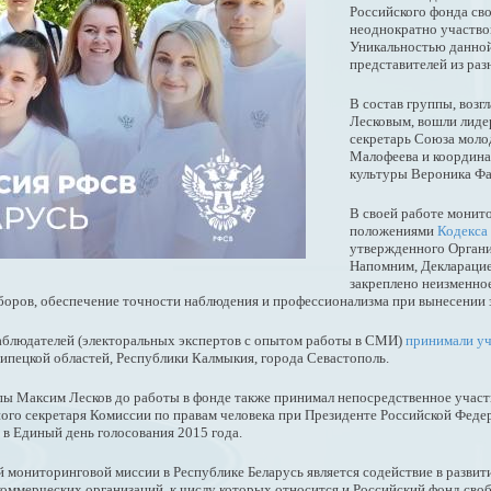
Российского фонда св
неоднократно участв
Уникальностью данной
представителей из ра
В состав группы, воз
Лесковым, вошли лиде
секретарь Союза моло
Малофеева и координа
культуры Вероника Фа
В своей работе монит
положениями
Кодекса
утвержденного Органи
Напомним, Деклараци
закреплено неизменно
боров, обеспечение точности наблюдения и профессионализма при вынесении 
наблюдателей (электоральных экспертов с опытом работы в СМИ)
принимали уч
Липецкой областей, Республики Калмыкия, города Севастополь.
пы Максим Лесков до работы в фонде также принимал непосредственное участ
ного секретаря Комиссии по правам человека при Президенте Российской Федер
 в Единый день голосования 2015 года.
 мониторинговой миссии в Республике Беларусь является содействие в развит
оммерческих организаций, к числу которых относится и Российский фонд сво