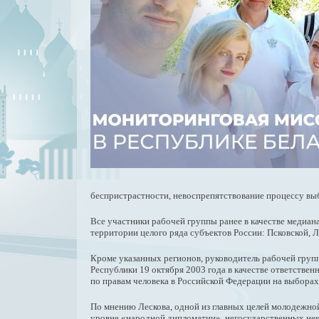
беспристрастности, невоспрепятствование процессу вы
Все участники рабочей группы ранее в качестве медиа
территории целого ряда субъектов России: Псковской, 
Кроме указанных регионов, руководитель рабочей груп
Республики 19 октября 2003 года в качестве ответствен
по правам человека в Российской Федерации на выборах
По мнению Лескова, одной из главных целей молодежной
уровне «народной дипломатии», негосударственных нек