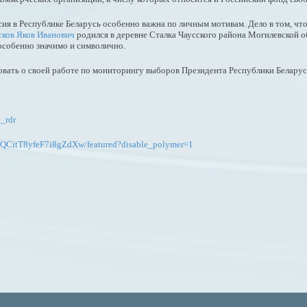
ия в Республике Беларусь особенно важна по личным мотивам. Дело в том, что
сков Яков Иванович
родился в деревне Сталка Чаусского района Могилевской о
 особенно значимо и символично.
ть о своей работе по мониторингу выборов Президента Республики Беларусь
_rdr
dQCitT8yfeF7i8gZdXw/featured?disable_polymer=1