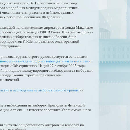
ободных выборов. За 19 лет своей работы фонд
овал в подобных международных мероприятиях.
 миссии является участие в ней молодежных
зных регионов Российской Федерации.
главляемой исполнительным директором фонда Максимом
р корпуса добровольцев РФСВ Рамис Шаяхметов, пресс-
дежных избирательных комиссий России Анна
тор проектов РФСВ по развитию электоральной
тхутдинова.
оринговая группа строго руководствуется основными
 поведения международных наблюдателей за выборами
,
зацией Объединенных Наций 27 октября 2005 года.
ей принципов международного наблюдения за выборами
е поддержание строгой политической
заключений.
астие в наблюдении на выборах разного уровня
на
ие в наблюдении на выборах Президента Чеченской
ации, а также – в качестве советника Уполномоченного
ии системы общественного контроля на выборах на
бодных выборов.