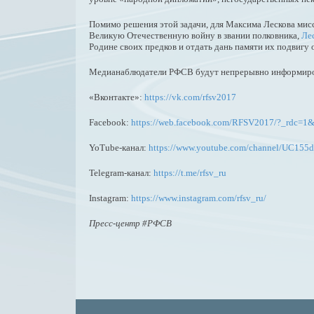
Помимо решения этой задачи, для Максима Лескова мисс
Великую Отечественную войну в звании полковника,
Ле
Родине своих предков и отдать дань памяти их подвигу
Медианаблюдатели РФСВ будут непрерывно информирова
«Вконтакте»:
https://vk.com/rfsv2017
Facebook:
https://web.facebook.com/RFSV2017/?_rdc=1&
YoTube-канал:
https://www.youtube.com/channel/UC155
Telegram-канал:
https://t.me/rfsv_ru
Instagram:
https://www.instagram.com/rfsv_ru/
Пресс-центр #РФСВ