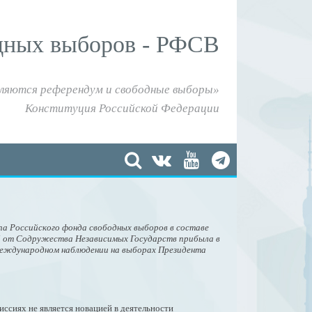
дных выборов - РФСВ
ляются референдум и свободные выборы»
Конституция Российской Федерации
а Российского фонда свободных выборов в составе
 от Содружества Независимых Государств прибыла в
международном наблюдении на выборах Президента
ссиях не является новацией в деятельности