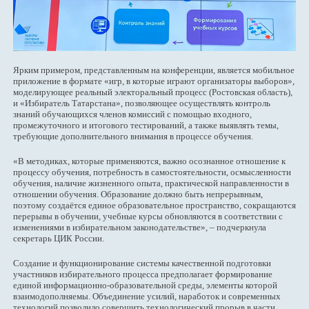
Ярким примером, представленным на конференции, является мобильное
приложение в формате «игр, в которые играют организаторы выборов»,
моделирующее реальный электоральный процесс (Ростовская область),
и «Избиратель Татарстана», позволяющее осуществлять контроль
знаний обучающихся членов комиссий с помощью входного,
промежуточного и итогового тестирований, а также выявлять темы,
требующие дополнительного внимания в процессе обучения.
«В методиках, которые применяются, важно осознанное отношение к
процессу обучения, потребность в самостоятельности, осмысленности
обучения, наличие жизненного опыта, практической направленности в
отношении обучения. Образование должно быть непрерывным,
поэтому создаётся единое образовательное пространство, сокращаются
перерывы в обучении, учебные курсы обновляются в соответствии с
изменениями в избирательном законодательстве», – подчеркнула
секретарь ЦИК России.
Создание и функционирование системы качественной подготовки
участников избирательного процесса предполагает формирование
единой информационно-образовательной среды, элементы которой
взаимодополняемы. Объединение усилий, наработок и современных
технологий позволило совершить технологический прорыв в части