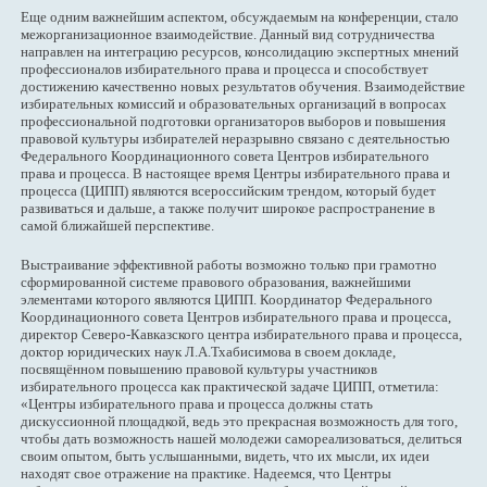
Еще одним важнейшим аспектом, обсуждаемым на конференции, стало
межорганизационное взаимодействие. Данный вид сотрудничества
направлен на интеграцию ресурсов, консолидацию экспертных мнений
профессионалов избирательного права и процесса и способствует
достижению качественно новых результатов обучения. Взаимодействие
избирательных комиссий и образовательных организаций в вопросах
профессиональной подготовки организаторов выборов и повышения
правовой культуры избирателей неразрывно связано с деятельностью
Федерального Координационного совета Центров избирательного
права и процесса. В настоящее время Центры избирательного права и
процесса (ЦИПП) являются всероссийским трендом, который будет
развиваться и дальше, а также получит широкое распространение в
самой ближайшей перспективе.
Выстраивание эффективной работы возможно только при грамотно
сформированной системе правового образования, важнейшими
элементами которого являются ЦИПП. Координатор Федерального
Координационного совета Центров избирательного права и процесса,
директор Северо-Кавказского центра избирательного права и процесса,
доктор юридических наук Л.А.Тхабисимова в своем докладе,
посвящённом повышению правовой культуры участников
избирательного процесса как практической задаче ЦИПП, отметила:
«Центры избирательного права и процесса должны стать
дискуссионной площадкой, ведь это прекрасная возможность для того,
чтобы дать возможность нашей молодежи самореализоваться, делиться
своим опытом, быть услышанными, видеть, что их мысли, их идеи
находят свое отражение на практике. Надеемся, что Центры