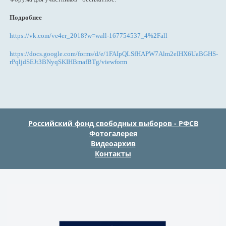
Подробнее
https://vk.com/ve4er_2018?w=wall-167754537_4%2Fall
https://docs.google.com/forms/d/e/1FAIpQLSfHAPW7Alm2eIHX6UaBGHS-
rPqljdSEJt3BNyqSKIHBmafBTg/viewform
Российский фонд свободных выборов - РФСВ
Фотогалерея
Видеоархив
Контакты