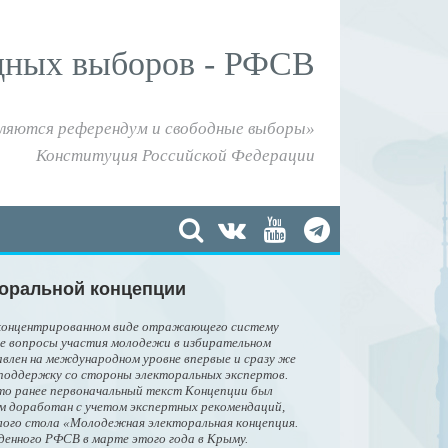
дных выборов - РФСВ
ляются референдум и свободные выборы»
Конституция Российской Федерации
торальной концепции
 концентрированном виде отражающего систему
ые вопросы участия молодежи в избирательном
авлен на международном уровне впервые и сразу же
 поддержку со стороны электоральных экспертов.
то ранее первоначальный текст Концепции был
м доработан с учетом экспертных рекомендаций,
глого стола «Молодежная электоральная концепция.
еденного РФСВ в марте этого года в Крыму.