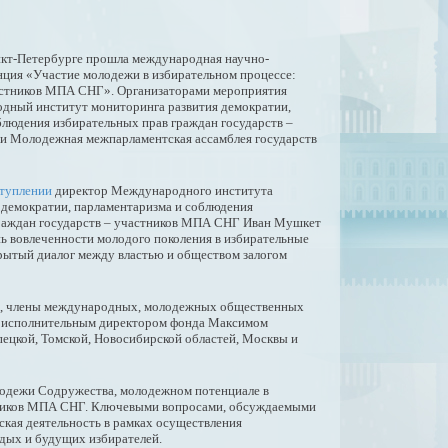
анкт-Петербурге прошла международная научно-
нция «Участие молодежи в избирательном процессе:
астников МПА СНГ». Организаторами мероприятия
дный институт мониторинга развития демократии,
блюдения избирательных прав граждан государств –
и Молодежная межпарламентская ассамблея государств
ступлении
директор Международного института
 демократии, парламентаризма и соблюдения
раждан государств – участников МПА СНГ Иван Мушкет
нь вовлеченности молодого поколения в избирательные
крытый диалог между властью и обществом залогом
сти, члены международных, молодежных общественных
ой исполнительным директором фонда Максимом
пецкой, Томской, Новосибирской областей, Москвы и
одежи Содружества, молодежном потенциале в
астников МПА СНГ. Ключевыми вопросами, обсуждаемыми
ская деятельность в рамках осуществления
дых и будущих избирателей.