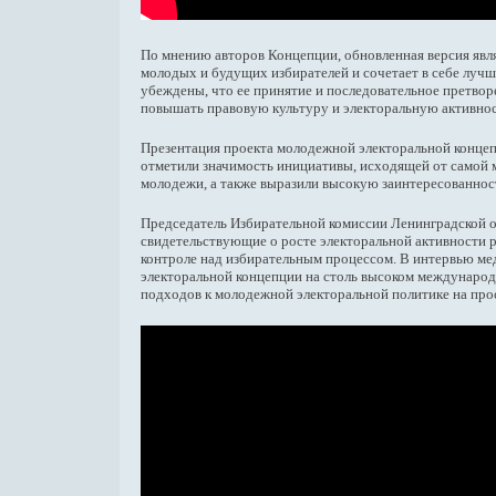
По мнению авторов Концепции, обновленная версия явля
молодых и будущих избирателей и сочетает в себе луч
убеждены, что ее принятие и последовательное претво
повышать правовую культуру и электоральную активно
Презентация проекта молодежной электоральной концепц
отметили значимость инициативы, исходящей от самой м
молодежи, а также выразили высокую заинтересованно
Председатель Избирательной комиссии Ленинградской
свидетельствующие о росте электоральной активности 
контроле над избирательным процессом. В интервью ме
электоральной концепции на столь высоком международ
подходов к молодежной электоральной политике на про