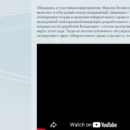
Обращаясь к участникам мероприятия, Максим Лесков о
включает в себя целый спектр направлений, связанных 
обобщением теории и практики избирательного права 
молодежной электоральной концепции, разработанного
впервые после доработки Концепции с учетом экспертн
марте этого года. Тогда по итогам публичного обсужд
экспертами в сфере избирательного права и процесса, 