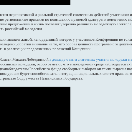
ется перспективной и реальной стратегией совместных действий участников 
шие региональные практики по повышению правовой культуры и вовлечению м
рение предложений в жизнь позволят уверенно развивать молодежную электора
сть российской молодежи.
ии вызвала живой, неподдельный интерес у участников Конференции не только
олодежи, обратив внимание на то, что особая ценность программного докумен
сть в реализации предложенных положений Концепции.
 области Михаил Лебединский
в докладе о пяти слагаемых участия молодежи в
российской молодежи, особо отметил, что в молодежной среде наблюдается ак
дианаблюдателям Российского фонда свободных выборов он также выразил на
ном уровне будет способствовать интеграции национальных систем правовог
странстве Содружества Независимых Государств.