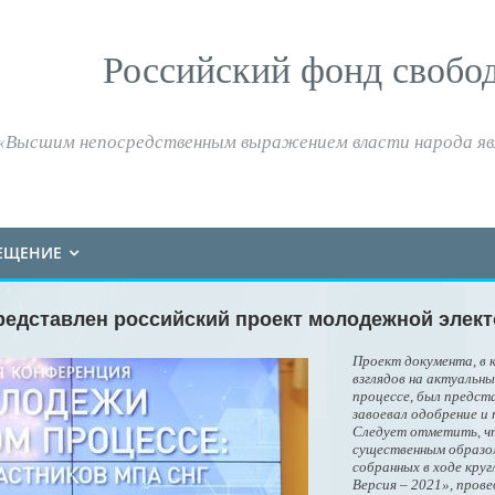
Российский фонд свобо
«Высшим непосредственным выражением власти народа яв
ЕЩЕНИЕ
едставлен российский проект молодежной элек
Проект документа, в
взглядов на актуальн
процессе, был предст
завоевал одобрение и
Следует отметить, ч
существенным образо
собранных в ходе кру
Версия – 2021», пров