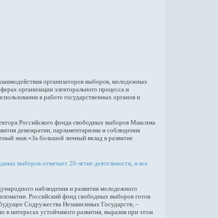
 взаимодействия организаторов выборов, молодежных
ферах организации электорального процесса и
спользования в работе государственных органов и
ектора Российского фонда свободных выборов Максима
звития демократии, парламентаризма и соблюдения
ный знак «За большой личный вклад в развитие
дных выборов отмечает 20-летие деятельности, и все
ждународного наблюдения и развития молодежного
дипломатии. Российский фонд свободных выборов готов
 будущее Содружества Независимых Государств, –
 в интересах устойчивого развития, выразив при этом