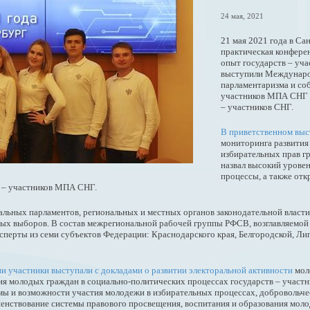
24 мая, 2021
21 мая 2021 года в С
практическая конфере
опыт государств – уч
выступили Междунаро
парламентаризма и со
участников МПА СНГ 
– участников СНГ.
В приветственном вы
мониторинга развития
избирательных прав г
назвал высокий урове
процессы, а также от
в – участников МПА СНГ.
нальных парламентов, региональных и местных органов законодательной вла
ных выборов. В состав межрегиональной рабочей группы РФСВ, возглавляем
перты из семи субъектов Федерации: Краснодарского края, Белгородской, Ли
 участники выступали с докладами о развитии электоральной активности
мол
стия молодых граждан в социально-политических процессах государств – уч
мы и возможности участия молодежи в избирательных процессах, добровольче
енствование системы правового просвещения, воспитания и образования моло