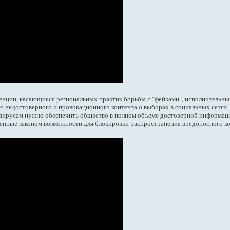
енции, касающиеся региональных практик борьбы с "фейками", исполнительн
недостоверного и провокационного контента о выборах в социальных сетях.
ирусам нужно обеспечить общество в полном объеме достоверной информацие
ренные законом возможности для блокировки распространения вредоносного ко