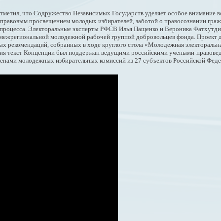
тметил, что Содружество Независимых Государств уделяет особое внимание во
с правовым просвещением молодых избирателей, заботой о правосознании граж
и процесса. Электоральные эксперты РФСВ Илья Пащенко и Вероника Фатхутди
 межрегиональной молодежной рабочей группой добровольцев фонда. Проект 
ых рекомендаций, собранных в ходе круглого стола «Молодежная электоральн
ения текст Концепции был поддержан ведущими российскими учеными-правове
членами молодежных избирательных комиссий из 27 субъектов Российской Фед