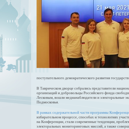
поступательного демократического развития государст
В Таврическом дворце собрались представители нацио
организаций и добровольцы Российского фонда свобод
Лесковым, вошли медианаблюдатели и электоральные экс
Подмосковья.
В рамках содержательной части программы Конференции
избирательном процессе, способах и технологиях уча
на Конференции, стали современные тенденции, пробле
электоральных мониторинговых миссий, а также соверш