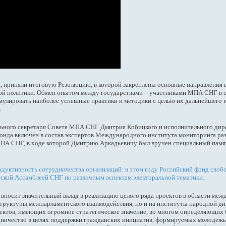
, приняли итоговую Резолюцию, в которой закреплены основные направления
ой политики. Обмен опытом между государствами – участниками МПА СНГ в с
улировать наиболее успешные практики и методики с целью их дальнейшего и
.
ьного секретаря Совета МПА СНГ Дмитрия Кобицкого и исполнительного дир
фонда включен в состав экспертов Международного института мониторинга ра
МПА СНГ, в ходе которой Дмитрию Аркадьевичу был вручен специальный памят
дуктивность сотрудничества организаций: в этом году Российский фонд свобо
ской Ассамблеей СНГ по различным аспектам электоральной тематики.
вносит значительный вклад в реализацию целого ряда проектов в области ме
 структуры межпарламентского взаимодействия, но и на институты народной 
роектов, имеющих огромное стратегическое значение, во многом определяющих
дничество в целях поддержки гражданских инициатив, формируемых молодежью