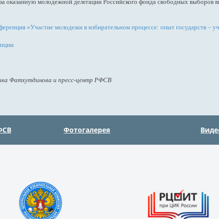
а оказанную молодежной делегации Российского фонда свободных выборов вы
еренция «Участие молодежи в избирательном процессе: опыт государств – 
епции
ика Фатхутдинова и пресс-центр РФСВ
ФСВ
Фотогалерея
Виде