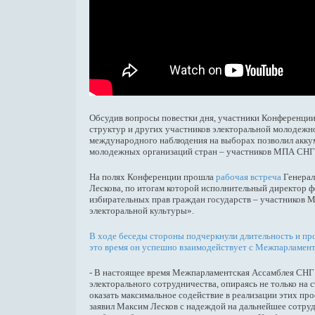
Обсудив вопросы повестки дня, участники Конференции
структур и других участников электоральной молодежн
международного наблюдения на выборах позволил аккум
молодежных организаций стран – участников МПА СНГ
На полях Конференции прошла
рабочая встреча
Генерал
Лескова, по итогам которой исполнительный директор 
избирательных прав граждан государств – участников 
электоральной культуры».
В ходе беседы стороны подчеркнули длительность и про
это время он успешно взаимодействует с Межпарламент
- В настоящее время Межпарламентская Ассамблея СНГ 
электорального сотрудничества, опираясь не только на
оказать максимальное содействие в реализации этих п
заявил Максим Лесков с надеждой на дальнейшее сотру