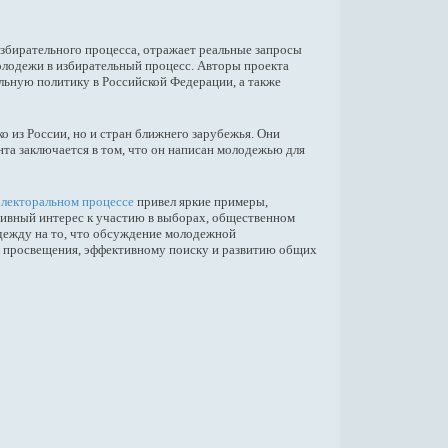
избирательного процесса, отражает реальные запросы
олодежи в избирательный процесс. Авторы проекта
льную политику в Российской Федерации, а также
 из России, но и стран ближнего зарубежья. Они
та заключается в том, что он написан молодежью для
 электоральном процессе
привел яркие примеры,
тивный интерес к участию в выборах, общественном
дежду на то, что обсуждение молодежной
о просвещения, эффективному поиску и развитию общих