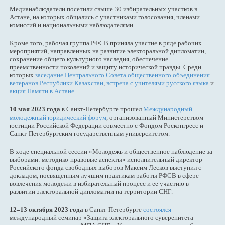
Медианаблюдатели посетили свыше 30 избирательных участков в
Астане, на которых общались с участниками голосования, членами
комиссий и национальными наблюдателями.
Кроме того, рабочая группа РФСВ приняла участие в ряде рабочих
мероприятий, направленных на развитие электоральной дипломатии,
сохранение общего культурного наследия, обеспечение
преемственности поколений и защиту исторической правды. Среди
которых
заседание Центрального Совета общественного объединения
ветеранов Республики Казахстан
,
встреча с учителями русского языка
и
акция Памяти в Астане
.
10 мая 2023 года
в Санкт-Петербурге прошел
Международный
молодежный юридический форум
, организованный Министерством
юстиции Российской Федерации совместно с Фондом Росконгресс и
Санкт-Петербургским государственным университетом.
В ходе специальной сессии «Молодежь и общественное наблюдение за
выборами: методико-правовые аспекты» исполнительный директор
Российского фонда свободных выборов Максим Лесков выступил с
докладом, посвященным лучшим практикам работы РФСВ в сфере
вовлечения молодежи в избирательный процесс и ее участию в
развитии электоральной дипломатии на территории СНГ.
12–13 октября 2023 года
в Санкт-Петербурге
состоялся
международный семинар «Защита электорального суверенитета