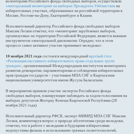
волонтерами Российского фонда свободных выборов, осуществляли
электоральный мониторинг на выборах Президента Узбекистана
на
избирательных участках, образованных на российской территории в
Москве, Ростове-на-Дону, Екатеринбурге и Казани.
Исполнительный директор Российского фонда свободных выборов
Максим Лесков отметил, что «мониторинг зарубежных выборов,
организуемых на территории Российской Федерации, является важным
инструментом электоральной дипломатии. Отрадно, что в этом
процессе самое активное участие принимает молодежь».
10 ноября 2021 года
состоялся международный
круглый стол
«Реализация пассивного избирательного права отдельных групп
граждан»
, организованный Международным институтом мониторинга
развития демократии, парламентаризма и соблюдения избирательных
прав граждан государств – участников МПА СНГ и Кыргызским
национальным университетом имени Жусупа Баласагына.
В мероприятии приняли участие эксперты Российского фонда
свободных выборов, планирующие наблюдать за ходом голосования на
выборах депутатов Жогорку Кенеша Кыргызской Республики (28
ноября 2021 года).
Исполнительный директор РФСВ, эксперт МИМРД МПА СНГ Максим
Лесков, комментируя вопрос о природе абсентеизма среди молодежи,
отметил, что в работе с молодыми и будущими избирателями
недопустимы фальшь и использование грязных политтехнологий,