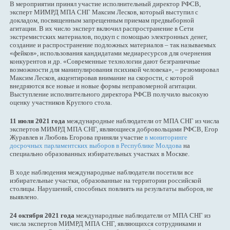
В мероприятии принял участие исполнительный директор РФСВ,
эксперт МИМРД МПА СНГ Максим Лесков, который выступил с
докладом, посвященным запрещенным приемам предвыборной
агитации. В их число эксперт включил распространение в Сети
экстремистских материалов, подкуп с помощью электронных денег,
создание и распространение подложных материалов – так называемых
«фейков», использования кандидатами медиаресурсов для очернения
конкурентов и др. «Современные технологии дают безграничные
возможности для манипулирования психикой человека», – резюмировал
Максим Лесков, акцентировав внимание на скорости, с которой
внедряются все новые и новые формы неправомерной агитации.
Выступление исполнительного директора РФСВ получило высокую
оценку участников Круглого стола.
11 июля 2021 года
международные наблюдатели от МПА СНГ из числа
экспертов МИМРД МПА СНГ, являющиеся добровольцами РФСВ, Егор
Журавлев и Любовь Егорова приняли участие
в мониторинге
досрочных парламентских выборов в Республике Молдова
на
специально образованных избирательных участках в Москве.
В ходе наблюдения международные наблюдатели посетили все
избирательные участки, образованные на территории российской
столицы. Нарушений, способных повлиять на результаты выборов, не
выявлено.
24 октября 2021 года
международные наблюдатели от МПА СНГ из
числа экспертов МИМРД МПА СНГ, являющихся сотрудниками и