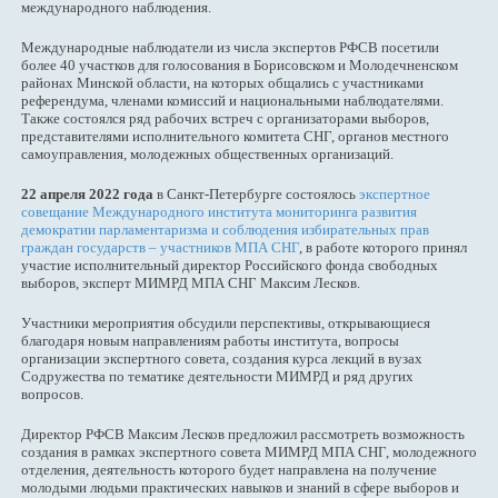
международного наблюдения.
Международные наблюдатели из числа экспертов РФСВ посетили
более 40 участков для голосования в Борисовском и Молодечненском
районах Минской области, на которых общались с участниками
референдума, членами комиссий и национальными наблюдателями.
Также состоялся ряд рабочих встреч с организаторами выборов,
представителями исполнительного комитета СНГ, органов местного
самоуправления, молодежных общественных организаций.
22 апреля 2022 года
в Санкт-Петербурге состоялось
экспертное
совещание Международного института мониторинга развития
демократии парламентаризма и соблюдения избирательных прав
граждан государств – участников МПА СНГ
, в работе которого принял
участие исполнительный директор Российского фонда свободных
выборов, эксперт МИМРД МПА СНГ Максим Лесков.
Участники мероприятия обсудили перспективы, открывающиеся
благодаря новым направлениям работы института, вопросы
организации экспертного совета, создания курса лекций в вузах
Содружества по тематике деятельности МИМРД и ряд других
вопросов.
Директор РФСВ Максим Лесков предложил рассмотреть возможность
создания в рамках экспертного совета МИМРД МПА СНГ, молодежного
отделения, деятельность которого будет направлена на получение
молодыми людьми практических навыков и знаний в сфере выборов и