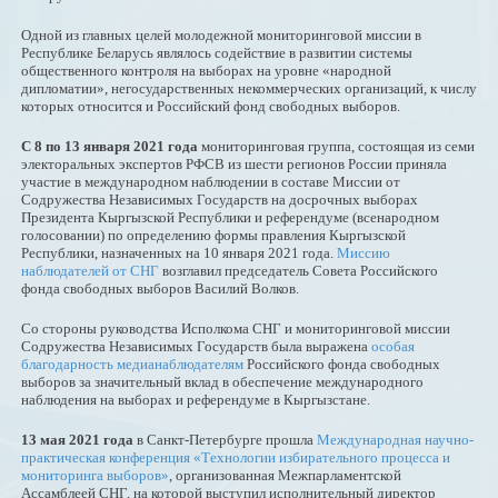
Одной из главных целей молодежной мониторинговой миссии в
Республике Беларусь являлось содействие в развитии системы
общественного контроля на выборах на уровне «народной
дипломатии», негосударственных некоммерческих организаций, к числу
которых относится и Российский фонд свободных выборов.
С 8 по 13 января 2021 года
мониторинговая группа, состоящая из семи
электоральных экспертов РФСВ из шести регионов России приняла
участие в международном наблюдении в составе Миссии от
Содружества Независимых Государств на досрочных выборах
Президента Кыргызской Республики и референдуме (всенародном
голосовании) по определению формы правления Кыргызской
Республики, назначенных на 10 января 2021 года.
Миссию
наблюдателей от СНГ
возглавил председатель Совета Российского
фонда свободных выборов Василий Волков.
Со стороны руководства Исполкома СНГ и мониторинговой миссии
Содружества Независимых Государств была выражена
особая
благодарность медианаблюдателям
Российского фонда свободных
выборов за значительный вклад в обеспечение международного
наблюдения на выборах и референдуме в Кыргызстане.
13 мая 2021 года
в Санкт-Петербурге прошла
Международная научно-
практическая конференция «Технологии избирательного процесса и
мониторинга выборов»
, организованная Межпарламентской
Ассамблеей СНГ, на которой выступил исполнительный директор