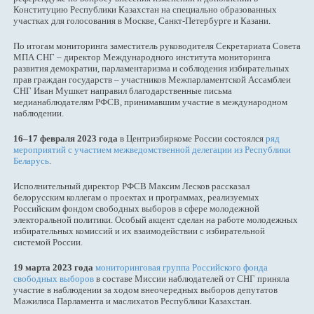
Конституцию Республики Казахстан на специально образованных
участках для голосования в Москве, Санкт-Петербурге и Казани.
По итогам мониторинга заместитель руководителя Секретариата Совета
МПА СНГ – директор Международного института мониторинга
развития демократии, парламентаризма и соблюдения избирательных
прав граждан государств – участников Межпарламентской Ассамблеи
СНГ Иван Мушкет направил благодарственные письма
медианаблюдателям РФСВ, принимавшим участие в международном
наблюдении.
16–17 февраля 2023 года
в Центризбиркоме России состоялся
ряд
мероприятий с участием межведомственной делегации из Республики
Беларусь
.
Исполнительный директор РФСВ Максим Лесков рассказал
белорусским коллегам о проектах и программах, реализуемых
Российским фондом свободных выборов в сфере молодежной
электоральной политики. Особый акцент сделан на работе молодежных
избирательных комиссий и их взаимодействии с избирательной
системой России.
19 марта 2023 года
мониторинговая группа Российского фонда
свободных выборов
в составе Миссии наблюдателей от СНГ приняла
участие в наблюдении за ходом внеочередных выборов депутатов
Мажилиса Парламента и маслихатов Республики Казахстан.