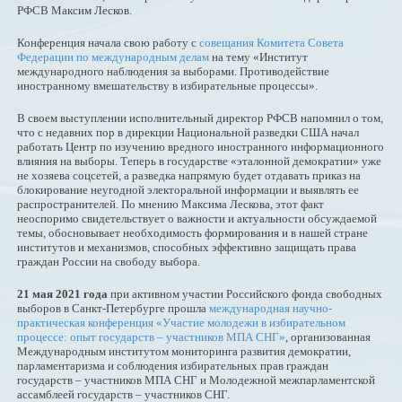
РФСВ Максим Лесков.
Конференция начала свою работу с
совещания Комитета Совета
Федерации по международным делам
на тему «Институт
международного наблюдения за выборами. Противодействие
иностранному вмешательству в избирательные процессы».
В своем выступлении исполнительный директор РФСВ напомнил о том,
что с недавних пор в дирекции Национальной разведки США начал
работать Центр по изучению вредного иностранного информационного
влияния на выборы. Теперь в государстве «эталонной демократии» уже
не хозяева соцсетей, а разведка напрямую будет отдавать приказ на
блокирование неугодной электоральной информации и выявлять ее
распространителей. По мнению Максима Лескова, этот факт
неоспоримо свидетельствует о важности и актуальности обсуждаемой
темы, обосновывает необходимость формирования и в нашей стране
институтов и механизмов, способных эффективно защищать права
граждан России на свободу выбора.
21 мая 2021 года
при активном участии Российского фонда свободных
выборов в Санкт-Петербурге прошла
международная научно-
практическая конференция «Участие молодежи в избирательном
процессе: опыт государств – участников МПА СНГ»
, организованная
Международным институтом мониторинга развития демократии,
парламентаризма и соблюдения избирательных прав граждан
государств – участников МПА СНГ и Молодежной межпарламентской
ассамблеей государств – участников СНГ.