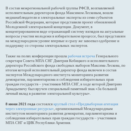
В состав межрегиональной рабочей группы РФСВ, возглавляемой
исполнительным директором фонда Максимом Лесковым, вошли
медианаблюдатели и электоральные эксперты из семи субъектов
Российской Федерации, которые представили проект обновленной
Молодежной электоральной концепции. Документ, в
концентрированном виде отражающий систему взглядов на актуальные
вопросы участия молодежи в избирательном процессе, был представлен
на международном уровне впервые и сразу же завоевал одобрение и
поддержку со стороны электоральных экспертов.
Также на полях конференции прошла
рабочая встреча
Генерального
секретаря Совета МПА СНГ Дмитрия Кобицкого и исполнительного
директора Российского фонда свободных выборов Максима Лескова, по
итогам которой исполнительный директор фонда включен в состав
экспертов Международного института мониторинга развития
демократии, парламентаризма и соблюдения избирательных прав
граждан государств – участников МПА СНГ, в ходе которой Дмитрию
Аркадьевичу был вручен специальный памятный знак «За большой
личный вклад в развитие электоральной культуры».
8 июня 2021 года
состоялся
круглый стол «Предвыборная агитация
через электронные ресурсы»
, организованный Международным
институтом мониторинга развития демократии, парламентаризма и
соблюдения избирательных прав граждан государств – участников
МПА СНГ и ЦИК Республики Армения.