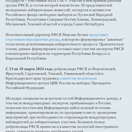
государств – участников МПА СНГ». Участие в нем приняла рабочая
группа РФСВ, в состав которой вошли более 30 представителей
молодежных избирательных комиссий, экспертов и активистов
Российского фонда свободных выборов из Луганской Народной
Республики, Республики Северная Осетия-Алания, Ленинградской,
Московской, Томской областей и города Санкт-Петербурга.
Исполнительный директор РФСВ Максим Лесков
представил
участникам мероприятия доклад
, в котором сформулировал "законные"
технологии делегитимизации избирательного процесса. Практическую
основу данных формулировок составил опыт участия экспертов РФСВ
в мониторинге выборов на территории Республики Беларусь и
Кыргызской Республики.
С 13 по 18 марта 2024 года
добровольцы РФСВ из Воронежской,
Иркутской, Саратовской, Томской, Ульяновской областей и
Краснодарского края трудились
в качестве волонтеров
Информационного центра ЦИК России на выборах Президента
Российской Федерации.
Молодые специалисты встречали гостей Информационного центра, в
том числе международных экспертов, прибывающих в Россию,
помогали посетителям Информцентра найти нужный источник
информации, ориентировали их по программе и месту проведения
мероприятий, при необходимости сопровождали международных
наблюдателей до избирательных участков. Большую пользу
добровольцы РФСВ принесли и в качестве носителей иностранного
языка, отвечая на вопросы зарубежных гостей.