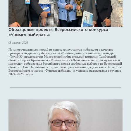
Образцовые проекты Всероссийского конкурса
«Учимся выбирать»
05 марта, 2025
По многочисленным просьбам наших конкурсантов публикуем в качестве
примера конкурсных работ проекты «Инновационно-технический конкурс
«ТехнИК» председателя Молодежной избирательной комиссии Тамбовской
области Сергея Краюхина и «Живая» книга «Дети войны: истории мужества и
надежды» добровольца Российского фонда свободных выборов из Вологодской
области Юлии Пегановой, которые были представлены для участия в Четвертом
Всероссийском конкурсе «Учимся выбирать» и успешно реализованы в течение
2024-2025 годов.